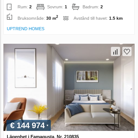
Rum:
2
Sovrum:
1
Badrum:
2
2
Bruksområde:
30 m
Avstånd till havet:
1.5 km
UPTREND HOMES
€ 144 974
Lägenhet i Famagusta, Nr. 210835