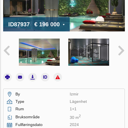
ID87937
€ 196 000
By
Izmir
Type
Lägenhet
Rum
1+1
2
Bruksområde
30 m
Fullføringsdato
2024