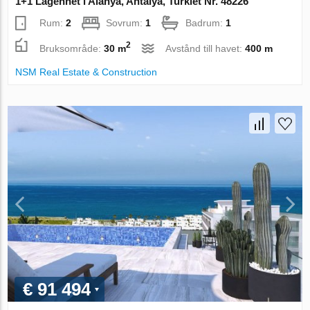
1+1 Lägenhet i Alanya, Antalya, Turkiet Nr. 48226
Rum:
2
Sovrum:
1
Badrum:
1
2
Bruksområde:
30 m
Avstånd till havet:
400 m
NSM Real Estate & Construction
€ 91 494