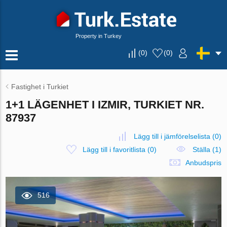
Property in Turkey
(
0
)
(
0
)
Fastighet i Turkiet
1+1 LÄGENHET I IZMIR, TURKIET NR.
87937
Lägg till i jämförelselista
(
0
)
Lägg till i favoritlista
(
0
)
Ställa (1)
Anbudspris
516