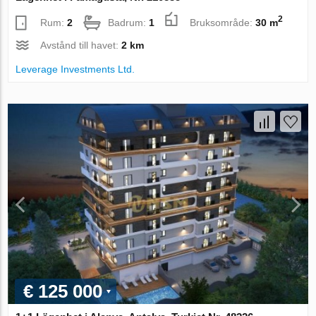
2
Rum:
2
Badrum:
1
Bruksområde:
30 m
Avstånd till havet:
2 km
Leverage Investments Ltd.
€ 125 000