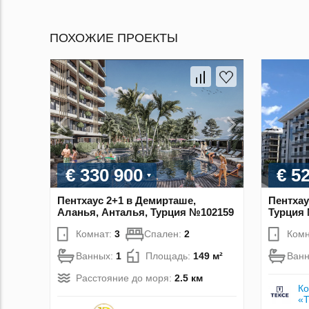
ПОХОЖИЕ ПРОЕКТЫ
€ 330 900
€ 5
Пентхаус 2+1 в Демирташе,
Пентхау
Аланья, Анталья, Турция №102159
Турция
Комнат:
3
Спален:
2
Комн
Ванных:
1
Площадь:
149 м²
Ван
Расстояние до моря:
2.5 км
Ко
«