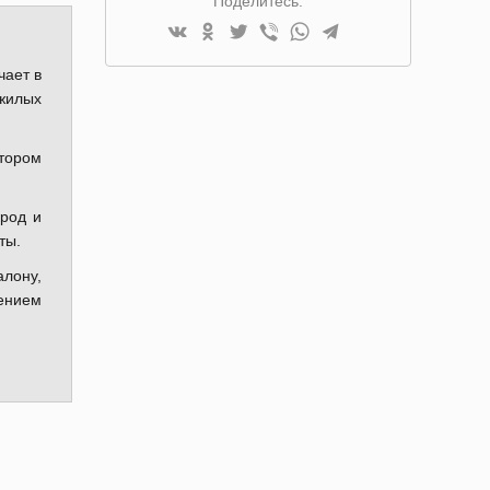
Поделитесь:
чает в
 жилых
отором
ород и
аты.
алону,
ением