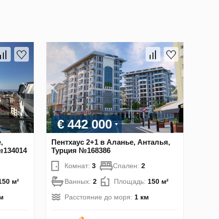
€ 442 000
,
Пентхаус 2+1 в Аланье, Анталья,
№134014
Турция №168386
Комнат:
3
Спален:
2
150 м²
Ванных:
2
Площадь:
150 м²
м
Расстояние до моря:
1 км