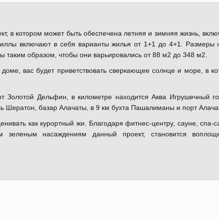
кт, в котором может быть обеспечена летняя и зимняя жизнь, вклю
виллы включают в себя варианты жилья от 1+1 до 4+1. Размеры
 таким образом, чтобы они варьировались от 88 м2 до 348 м2.
м доме, вас будет приветствовать сверкающее солнце и море, в к
рт Золотой Дельфин, в километре находится Аква Игрушечный г
ль Шератон, базар Алачаты, в 9 км бухта Пашалиманы и порт Алач
енивать как курортный жи. Благодаря фитнес-центру, сауне, спа-с
м зеленым насаждениям данный проект, становится воплощ