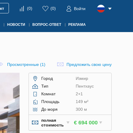
кт
(
0
)
(
0
)
Войти
НОВОСТИ
ВОПРОС-ОТВЕТ
РЕКЛАМА
Просмотренные (1)
Предложить свою цену
Город
Измир
Тип
Пентхаус
Комнат
2+1
Площадь
149 м²
До моря
300 м
полная
€ 694 000
стоимость