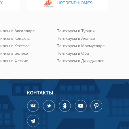
TY
UPTREND HOMES
иллы в Авсалларе
Пентхаусы в Турции
иллы в Конаклы
Пентхаусы в Аланье
иллы в Кестеле
Пентхаусы в Махмутларе
иллы в Белеке
Пентхаусы в Оба
иллы в Фетхие
Пентхаусы в Джикджилли
КОНТАКТЫ