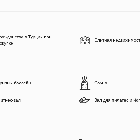
ражданство в Турции при
Элитная недвижимос
окупке
рытый бассейн
Сауна
итнес-зал
Зал для пилатес и йо