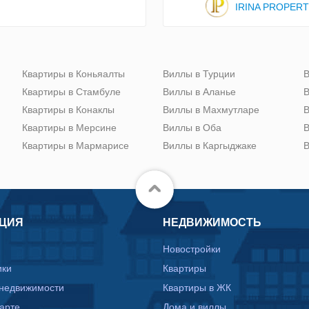
IRINA PROPER
Квартиры в Коньяалты
Виллы в Турции
В
Квартиры в Стамбуле
Виллы в Аланье
В
Квартиры в Конаклы
Виллы в Махмутларе
В
Квартиры в Мерсине
Виллы в Оба
В
Квартиры в Мармарисе
Виллы в Каргыджаке
В
ЦИЯ
НЕДВИЖИМОСТЬ
Новостройки
ики
Квартиры
 недвижимости
Квартиры в ЖК
карте
Дома и виллы