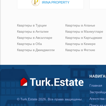
IRINA PROPERTY
Квартиры в Турции
Квартиры в Аланье
Квартиры в Анталии
Квартиры в Махмутларе
Квартиры в Авсалларе
Квартиры в Каргыджаке
Квартиры в Оба
Квартиры в Кемере
Квартиры в Джикджилли
Квартиры в Фетхие
НАВИГА
Главная
Застройщ
Агентства
© Turk.Estate 2026. Все права защищены.
Поиск на 