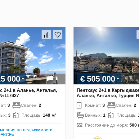
25 000
€ 505 000
с 2+1 в Аланье, Анталья,
Пентхаус 2+1 в Каргыджаке
 №117827
Аланья, Анталья, Турция 
ат:
3
Спален:
2
Комнат:
3
Спален:
2
ных:
3
Площадь:
148 м²
Ванных:
1
Площадь:
Расстояние до моря:
500 
мпания по недвижимости
TEKCE»