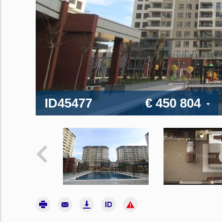
ID45477
€ 450 804