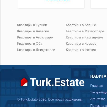
Квартиры в Турции
Квартиры в Аланье
Квартиры в Анталии
Квартиры в Махмутларе
Квартиры в Авсалларе
Квартиры в Каргыджаке
Квартиры в Оба
Квартиры в Кемере
Квартиры в Джикджилли
Квартиры в Фетхие
НАВИГА
Главная
Застройщ
Агентства
© Turk.Estate 2026. Все права защищены.
Поиск на 