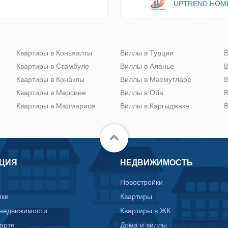
UPTREND HOM
Квартиры в Коньяалты
Виллы в Турции
В
Квартиры в Стамбуле
Виллы в Аланье
В
Квартиры в Конаклы
Виллы в Махмутларе
В
Квартиры в Мерсине
Виллы в Оба
В
Квартиры в Мармарисе
Виллы в Каргыджаке
В
ЦИЯ
НЕДВИЖИМОСТЬ
Новостройки
ики
Квартиры
 недвижимости
Квартиры в ЖК
карте
Дома и виллы