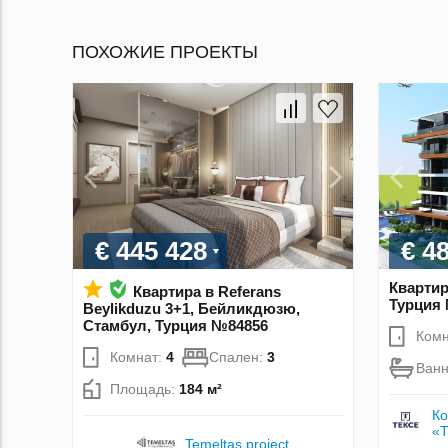
ПОХОЖИЕ ПРОЕКТЫ
€ 445 428
€ 4
Квартир
Квартира в Referans
Турция
Beylikduzu 3+1, Бейликдюзю,
Стамбул, Турция №84856
Комн
Комнат:
4
Спален:
3
Ван
Площадь:
184 м²
Ко
«
Temeltas project