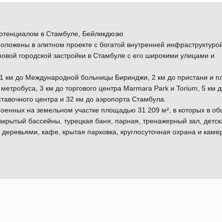
отенциалом в Стамбуле, Бейликдюзю
оложены в элитном проекте с богатой внутренней инфраструктурой
овой городской застройки в Стамбуле с его широкими улицами и
1 км до Международной больницы Биринджи, 2 км до пристани и п
метробуса, 3 км до торгового центра Marmara Park и Torium, 5 км д
тавочного центра и 32 км до аэропорта Стамбула.
троенных на земельном участке площадью 31 209 м², в которых в о
закрытый бассейны, турецкая баня, парная, тренажерный зал, детск
деревьями, кафе, крытая парковка, круглосуточная охрана и каме