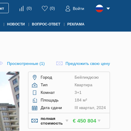
кт
(
0
)
(
0
)
Войти
НОВОСТИ
ВОПРОС-ОТВЕТ
РЕКЛАМА
Просмотренные (1)
Предложить свою цену
Город
Бейликдюзю
Тип
Квартира
Комнат
3+1
Площадь
184 м²
Дата сдачи
III квартал, 2024
полная
€ 450 804
стоимость