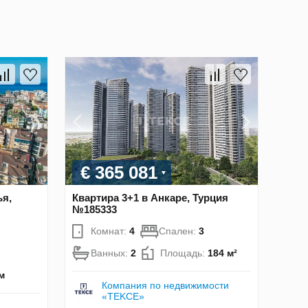
€ 365 081
ья,
Квартира 3+1 в Анкаре, Турция
№185333
Комнат:
4
Спален:
3
Ванных:
2
Площадь:
184 м²
м
Компания по недвижимости
«TEKCE»