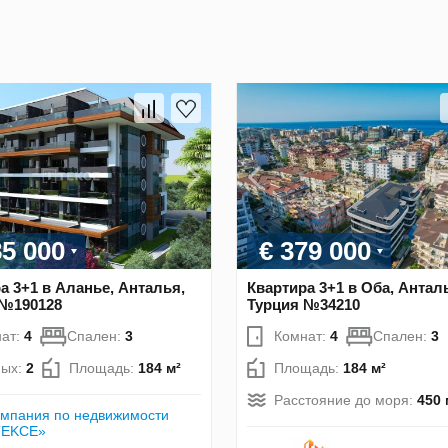
85 000
€ 379 000
а 3+1 в Аланье, Анталья,
Квартира 3+1 в Оба, Антал
 №190128
Турция №34210
ат:
4
Спален:
3
Комнат:
4
Спален:
3
ных:
2
Площадь:
184 м²
Площадь:
184 м²
Расстояние до моря:
450 
мпания по недвижимости
TEKCE»