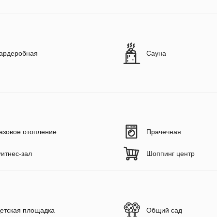
ардеробная
Сауна
азовое отопление
Прачечная
итнес-зал
Шоппинг центр
етская площадка
Общий сад