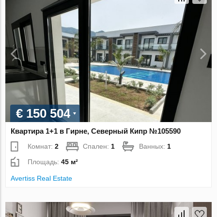
€ 150 504
Квартира 1+1 в Гирне, Северный Кипр №105590
Комнат:
2
Спален:
1
Ванных:
1
Площадь:
45 м²
Avertiss Real Estate