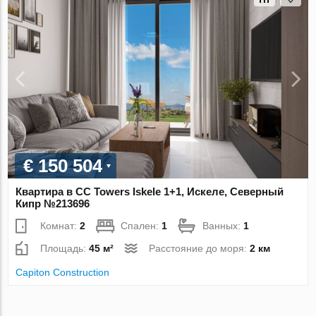
€ 150 504
Квартира в CC Towers Iskele 1+1, Искеле, Северный
Кипр №213696
Комнат:
2
Спален:
1
Ванных:
1
Площадь:
45 м²
Расстояние до моря:
2 км
Capiton Construction