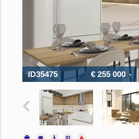
ID35475
€ 255 000