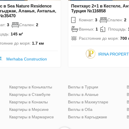
с в Sea Nature Residence
Пентхаус 2+1 в Кестеле, Ан
ргыджак, Аланья, Анталья,
Турция №116858
 №35470
Комнат:
3
Спален:
2
ат:
3
Спален:
2
Ванных:
1
Площадь:
щадь:
145 м²
Расстояние до моря:
700 
тояние до моря:
1.7 км
IRINA PROPER
Merhaba Construction
Квартиры в Коньяалты
Виллы в Турции
В
Квартиры в Стамбуле
Виллы в Аланье
В
Квартиры в Конаклы
Виллы в Махмутларе
В
Квартиры в Мерсине
Виллы в Оба
В
Квартиры в Мармарисе
Виллы в Каргыджаке
В