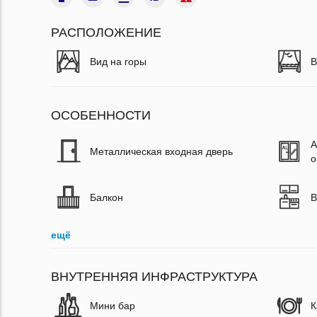
РАСПОЛОЖЕНИЕ
Вид на горы
В
ОСОБЕННОСТИ
А
Металлическая входная дверь
о
Балкон
В
ещё
ВНУТРЕННЯЯ ИНФРАСТРУКТУРА
Мини бар
К