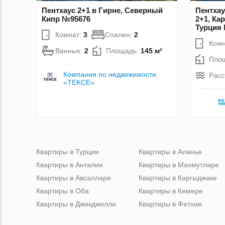
Пентхаус 2+1 в Гирне, Северный
Пентхау
Кипр №95676
2+1, Ка
Турция
Комнат:
3
Спален:
2
Комн
Ванных:
2
Площадь:
145 м²
Пло
Компания по недвижимости
Расс
«TEKCE»
Квартиры в Турции
Квартиры в Аланье
Квартиры в Анталии
Квартиры в Махмутларе
Квартиры в Авсалларе
Квартиры в Каргыджаке
Квартиры в Оба
Квартиры в Кемере
Квартиры в Джикджилли
Квартиры в Фетхие