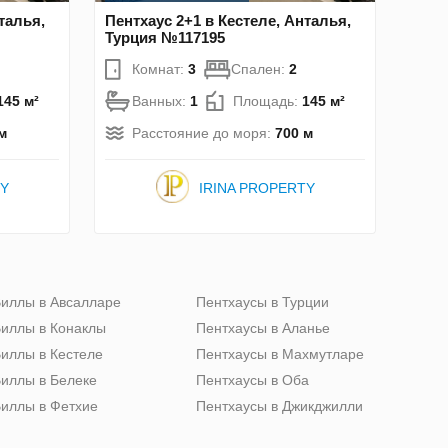
талья,
Пентхаус 2+1 в Кестеле, Анталья,
Турция №117195
Комнат:
3
Спален:
2
145 м²
Ванных:
1
Площадь:
145 м²
м
Расстояние до моря:
700 м
TY
IRINA PROPERTY
иллы в Авсалларе
Пентхаусы в Турции
иллы в Конаклы
Пентхаусы в Аланье
иллы в Кестеле
Пентхаусы в Махмутларе
иллы в Белеке
Пентхаусы в Оба
иллы в Фетхие
Пентхаусы в Джикджилли