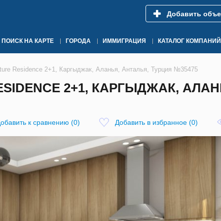
Добавить объе
ПОИСК НА КАРТЕ
ГОРОДА
ИММИГРАЦИЯ
КАТАЛОГ КОМПАНИЙ
ture Residence 2+1, Каргыджак, Аланья, Анталья, Турция №35475
ESIDENCE 2+1, КАРГЫДЖАК, АЛАН
обавить к сравнению
(
0
)
Добавить в избранное
(
0
)