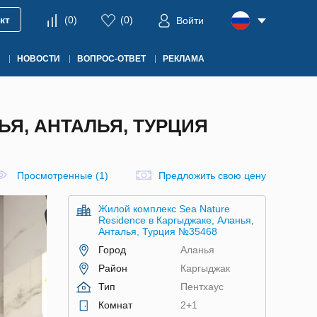
кт
(
0
)
(
0
)
Войти
НОВОСТИ
ВОПРОС-ОТВЕТ
РЕКЛАМА
ЬЯ, АНТАЛЬЯ, ТУРЦИЯ
Просмотренные (1)
Предложить свою цену
Жилой комплекс Sea Nature
Residence в Каргыджаке, Аланья,
Анталья, Турция №35468
Город
Аланья
Район
Каргыджак
Тип
Пентхаус
Комнат
2+1