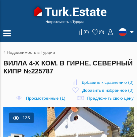
Недвижимость в Турции
(
0
)
(
0
)
Недвижимость в Турции
ВИЛЛА 4-Х КОМ. В ГИРНЕ, СЕВЕРНЫЙ
КИПР №225787
Добавить к сравнению
(
0
)
Добавить в избранное
(
0
)
Просмотренные (1)
Предложить свою цену
135