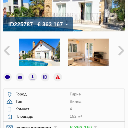
ID225787
€ 363 167
Город
Гирне
Тип
Вилла
Комнат
4
Площадь
152 м²
€ 363 167
полная стоимость