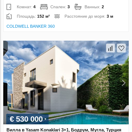
Комнат:
4
Спален:
3
Ванных:
2
Площадь:
152 м²
Расстояние до моря:
3 м
COLDWELL BANKER 360
€ 530 000
Вилла в Yasam Konaklari 3+1, Бодрум, Мугла, Турция