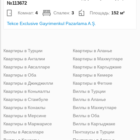
№113672
Комнат:
4
Спален:
3
Площадь:
152 м²
Tekce Exclusive Gayrimenkul Pazarlama A.Ş.
Квартиры в Турции
Квартиры в Аланье
Квартиры в Анталии
Квартиры в Махмутларе
Квартиры в Авсалларе
Квартиры в Каргыджаке
Квартиры в Оба
Квартиры в Кемере
Квартиры в Джикджилли
Квартиры в Фетхие
Квартиры в Коньяалты
Виллы в Турции
Квартиры в Стамбуле
Виллы в Аланье
Квартиры в Конаклы
Виллы в Махмутларе
Квартиры в Мерсине
Виллы в Оба
Квартиры в Мармарисе
Виллы в Каргыджаке
Виллы в Авсалларе
Пентхаусы в Турции
Виллы в Конаклы
Пентхаусы в Аланье