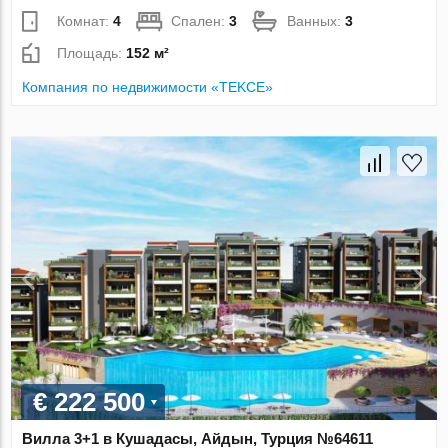
Комнат:
4
Спален:
3
Ванных:
3
Площадь:
152 м²
Компания по недвижимости «TEKCE»
€ 222 500
Вилла 3+1 в Кушадасы, Айдын, Турция №64611