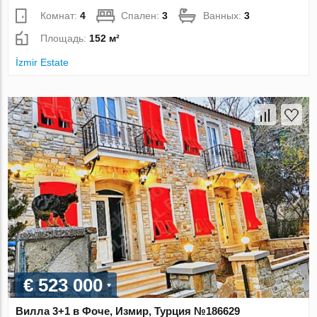
Комнат:
4
Спален:
3
Ванных:
3
Площадь:
152 м²
İzmir Estate
€ 523 000
Вилла 3+1 в Фоче, Измир, Турция №186629