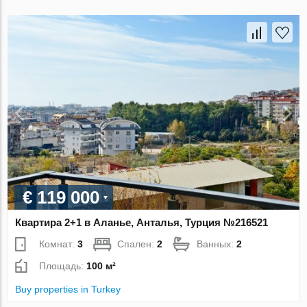
€ 119 000
Квартира 2+1 в Аланье, Анталья, Турция №216521
Комнат:
3
Спален:
2
Ванных:
2
Площадь:
100 м²
Buy properties in Turkey