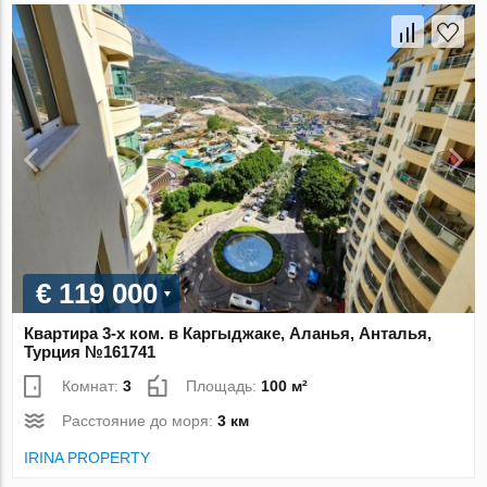
€ 119 000
Квартира 3-х ком. в Каргыджаке, Аланья, Анталья,
Турция №161741
Комнат:
3
Площадь:
100 м²
Расстояние до моря:
3 км
IRINA PROPERTY