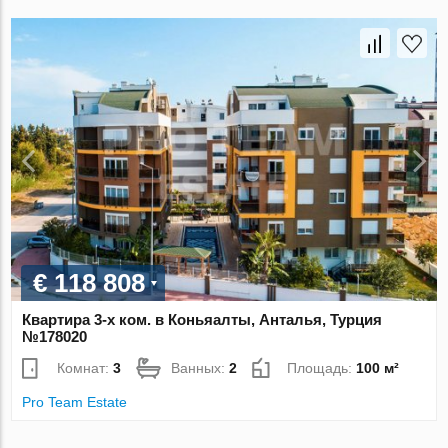
€ 118 808
Квартира 3-х ком. в Коньяалты, Анталья, Турция
№178020
Комнат:
3
Ванных:
2
Площадь:
100 м²
Pro Team Estate