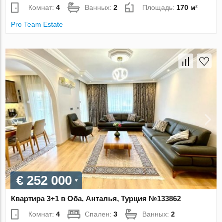
Комнат:
4
Ванных:
2
Площадь:
170 м²
Pro Team Estate
€ 252 000
Квартира 3+1 в Оба, Анталья, Турция №133862
Комнат:
4
Спален:
3
Ванных:
2