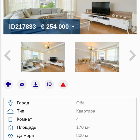
ID217833
€ 254 000
Город
Оба
Тип
Квартира
Комнат
4
Площадь
170 м²
До моря
800 м