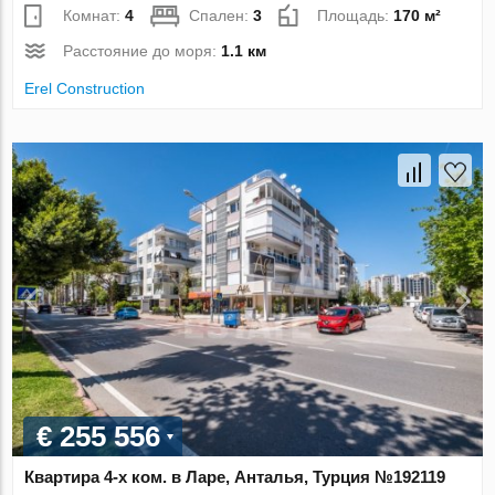
Комнат:
4
Спален:
3
Площадь:
170 м²
Расстояние до моря:
1.1 км
Erel Construction
€ 255 556
Квартира 4-х ком. в Ларе, Анталья, Турция №192119