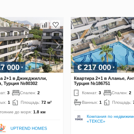
17 000
€ 217 000
а 2+1 в Джикджилли,
Квартира 2+1 в Аланье, Ан
, Турция №80302
Турция №186751
ат:
3
Спален:
2
Комнат:
3
Спален:
2
ных:
1
Площадь:
72 м²
Ванных:
1
Площадь:
тояние до моря:
1.8 км
Компания по недвижим
«TEKCE»
UPTREND HOMES