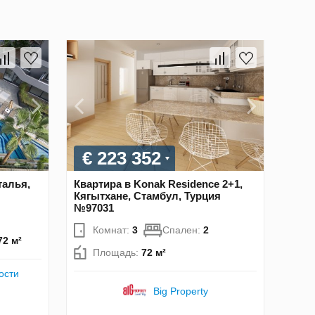
€ 223 352
талья,
Квартира в Konak Residence 2+1,
Кягытхане, Стамбул, Турция
№97031
Комнат:
3
Спален:
2
72 м²
Площадь:
72 м²
ости
Big Property