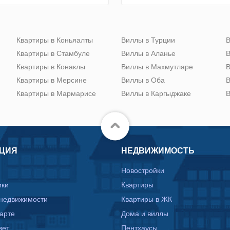
Квартиры в Коньяалты
Виллы в Турции
В
Квартиры в Стамбуле
Виллы в Аланье
В
Квартиры в Конаклы
Виллы в Махмутларе
В
Квартиры в Мерсине
Виллы в Оба
В
Квартиры в Мармарисе
Виллы в Каргыджаке
В
ЦИЯ
НЕДВИЖИМОСТЬ
Новостройки
ики
Квартиры
 недвижимости
Квартиры в ЖК
карте
Дома и виллы
вет
Пентхаусы