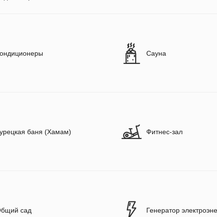
ондиционеры
Сауна
урецкая баня (Хамам)
Фитнес-зал
бщий сад
Генератор электроэн