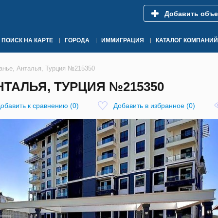
Добавить объе
ПОИСК НА КАРТЕ
ГОРОДА
ИММИГРАЦИЯ
КАТАЛОГ КОМПАНИЙ
анье, Анталья, Турция №215350
НТАЛЬЯ, ТУРЦИЯ №215350
обавить к сравнению
(
0
)
Добавить в избранное
(
0
)