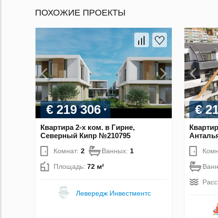
ПОХОЖИЕ ПРОЕКТЫ
€ 219 306
€ 2
Квартира 2-х ком. в Гирне,
Квартир
Северный Кипр №210795
Анталья
Комнат:
2
Ванных:
1
Комн
Площадь:
72 м²
Ван
Расс
Левередж Инвестментс