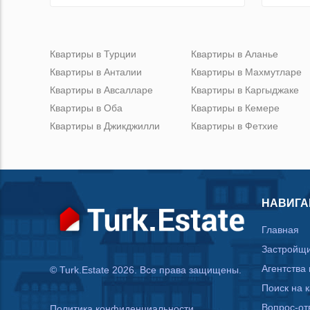
Квартиры в Турции
Квартиры в Аланье
Квартиры в Анталии
Квартиры в Махмутларе
Квартиры в Авсалларе
Квартиры в Каргыджаке
Квартиры в Оба
Квартиры в Кемере
Квартиры в Джикджилли
Квартиры в Фетхие
НАВИГА
Главная
Застройщ
Агентства
© Turk.Estate 2026. Все права защищены.
Поиск на 
Вопрос-от
Политика конфиденциальности