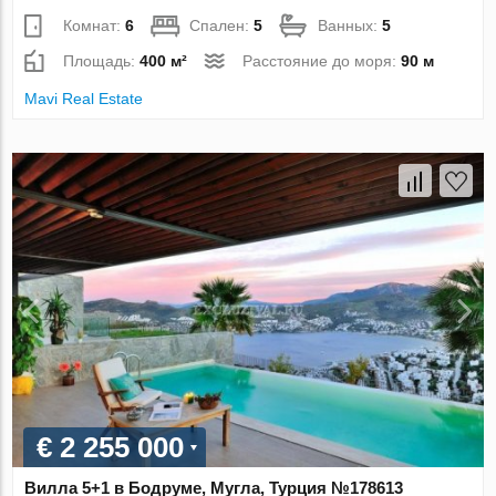
Комнат:
6
Спален:
5
Ванных:
5
Площадь:
400 м²
Расстояние до моря:
90 м
Mavi Real Estate
€ 2 255 000
Вилла 5+1 в Бодруме, Мугла, Турция №178613