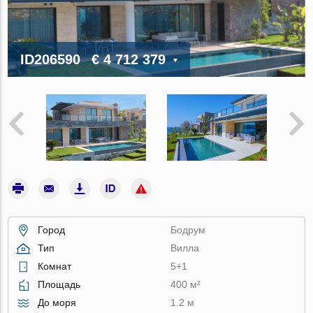
ID206590
€ 4 712 379
Город
Бодрум
Тип
Вилла
Комнат
5+1
Площадь
400 м²
До моря
1.2 м