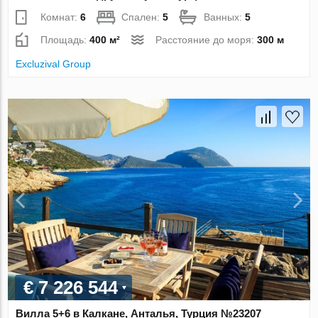
Комнат:
6
Спален:
5
Ванных:
5
Площадь:
400 м²
Расстояние до моря:
300 м
Excluzival Group
€ 7 226 544
Вилла 5+6 в Калкане, Анталья, Турция №23207