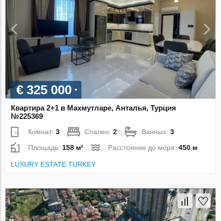
€ 325 000
Квартира 2+1 в Махмутларе, Анталья, Турция
№225369
Комнат:
3
Спален:
2
Ванных:
3
Площадь:
158 м²
Расстояние до моря:
450 м
LUXURY ESTATE TURKEY