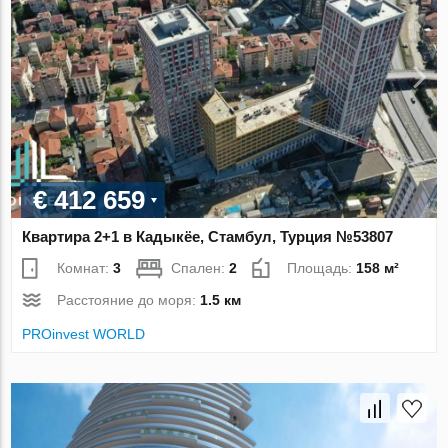
€ 412 659
Квартира 2+1 в Кадыкёе, Стамбул, Турция №53807
Комнат:
3
Спален:
2
Площадь:
158 м²
Расстояние до моря:
1.5 км
PROinvest WORLD