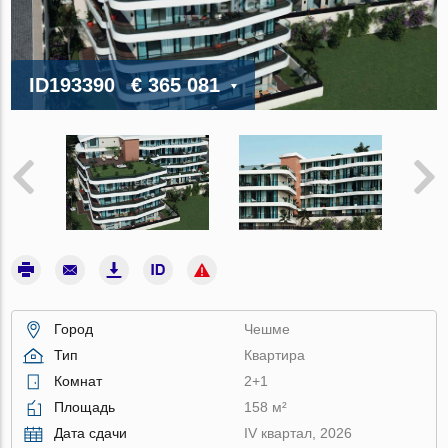
ID193390
€ 365 081
Город
Чешме
Тип
Квартира
Комнат
2+1
Площадь
158 м²
Дата сдачи
IV квартал, 2026