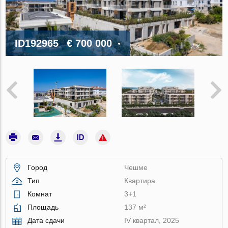
ID192965
€ 700 000
Город
Чешме
Тип
Квартира
Комнат
3+1
Площадь
137 м²
Дата сдачи
IV квартал, 2025