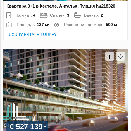
Квартира 3+1 в Кестеле, Анталья, Турция №218320
Комнат:
4
Спален:
3
Ванных:
2
Площадь:
137 м²
Расстояние до моря:
500 м
LUXURY ESTATE TURKEY
€ 527 139