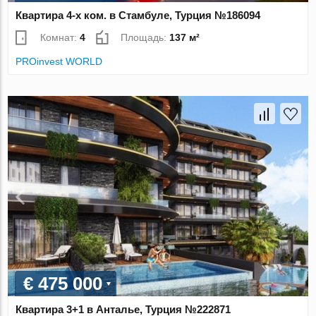
Квартира 4-х ком. в Стамбуле, Турция №186094
Комнат:
4
Площадь:
137 м²
PROinvest WORLD
€ 475 000
Квартира 3+1 в Анталье, Турция №222871