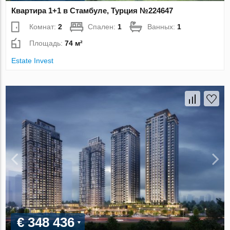
Квартира 1+1 в Стамбуле, Турция №224647
Комнат:
2
Спален:
1
Ванных:
1
Площадь:
74 м²
Estate Invest
€ 348 436