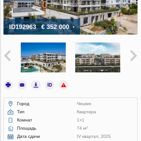
ID192963
€ 352 000
Город
Чешме
Тип
Квартира
Комнат
1+1
Площадь
74 м²
Дата сдачи
IV квартал, 2025