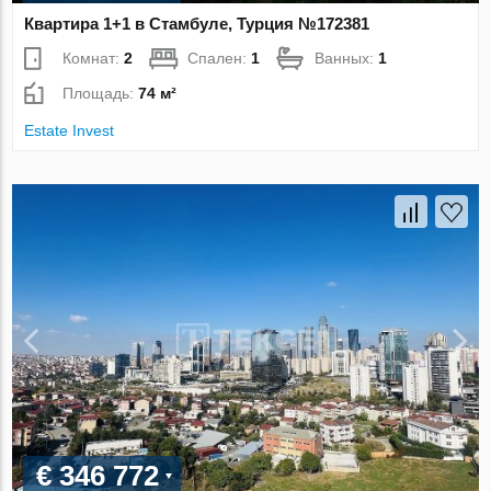
Квартира 1+1 в Стамбуле, Турция №172381
Комнат:
2
Спален:
1
Ванных:
1
Площадь:
74 м²
Estate Invest
€ 346 772