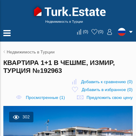
Недвижимость в Турции
(
0
)
(
0
)
Недвижимость в Турции
КВАРТИРА 1+1 В ЧЕШМЕ, ИЗМИР,
ТУРЦИЯ №192963
Добавить к сравнению
(
0
)
Добавить в избранное
(
0
)
Просмотренные (1)
Предложить свою цену
302