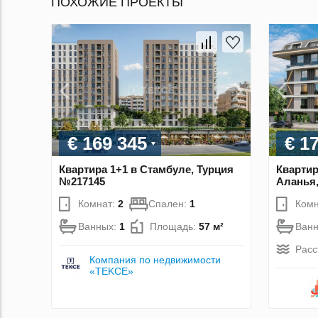
ПОХОЖИЕ ПРОЕКТЫ
€ 169 345
€ 1
Квартира 1+1 в Стамбуле, Турция
Квартир
№217145
Аланья,
Комнат:
2
Спален:
1
Комн
Ванных:
1
Площадь:
57 м²
Ван
Расс
Компания по недвижимости
«TEKCE»