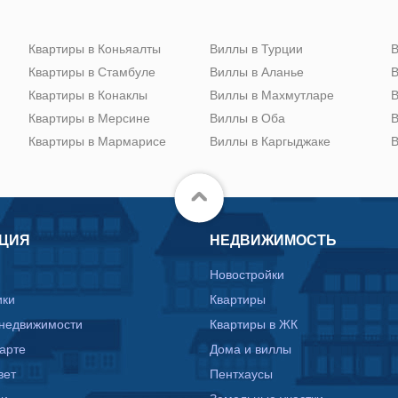
Квартиры в Коньяалты
Виллы в Турции
В
Квартиры в Стамбуле
Виллы в Аланье
В
Квартиры в Конаклы
Виллы в Махмутларе
В
Квартиры в Мерсине
Виллы в Оба
В
Квартиры в Мармарисе
Виллы в Каргыджаке
В
ЦИЯ
НЕДВИЖИМОСТЬ
Новостройки
ики
Квартиры
 недвижимости
Квартиры в ЖК
карте
Дома и виллы
вет
Пентхаусы