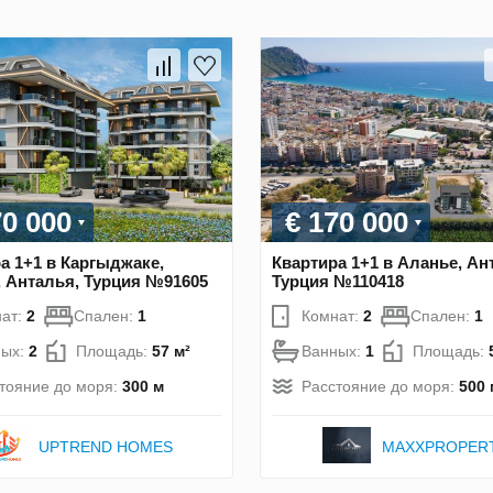
70 000
€ 170 000
а 1+1 в Каргыджаке,
Квартира 1+1 в Аланье, Ан
 Анталья, Турция №91605
Турция №110418
ат:
2
Спален:
1
Комнат:
2
Спален:
1
ных:
2
Площадь:
57 м²
Ванных:
1
Площадь:
тояние до моря:
300 м
Расстояние до моря:
500 
UPTREND HOMES
MAXXPROPER