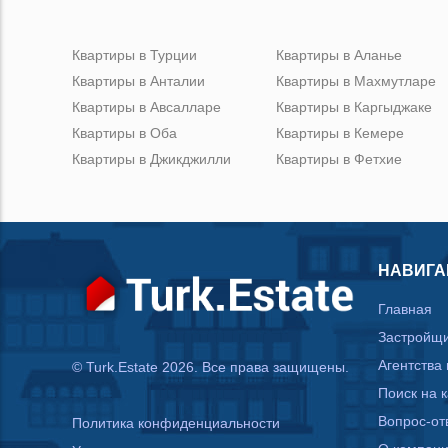
Квартиры в Турции
Квартиры в Аланье
Квартиры в Анталии
Квартиры в Махмутларе
Квартиры в Авсалларе
Квартиры в Каргыджаке
Квартиры в Оба
Квартиры в Кемере
Квартиры в Джикджилли
Квартиры в Фетхие
НАВИГА
Главная
Застройщ
Агентства
© Turk.Estate 2026. Все права защищены.
Поиск на 
Вопрос-от
Политика конфиденциальности