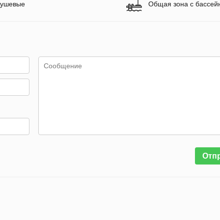
ушевые
Общая зона с бассей
Отп