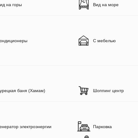
ид на горы
Вид на море
ондиционеры
С мебелью
урецкая баня (Хамам)
Шоппинг центр
енератор электроэнергии
Парковка