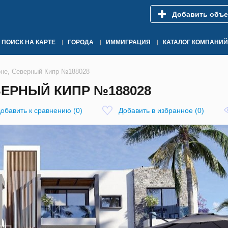
Добавить объе
ПОИСК НА КАРТЕ
ГОРОДА
ИММИГРАЦИЯ
КАТАЛОГ КОМПАНИЙ
рне, Северный Кипр №188028
ВЕРНЫЙ КИПР №188028
обавить к сравнению
(
0
)
Добавить в избранное
(
0
)