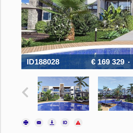
ID188028
€ 169 329