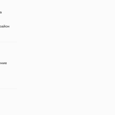
да
 район
ение