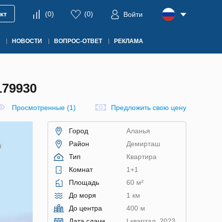
кт
(
0
)
(
0
)
Войти
НОВОСТИ
ВОПРОС-ОТВЕТ
РЕКЛАМА
79930
Просмотренные (1)
Предложить свою цену
Город
Аланья
Район
Демирташ
Тип
Квартира
Комнат
1+1
Площадь
60 м²
До моря
1 км
До центра
400 м
Дата сдачи
I квартал, 2023