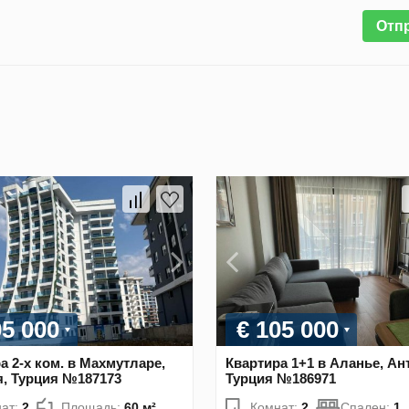
Отп
05 000
€ 105 000
а 2-х ком. в Махмутларе,
Квартира 1+1 в Аланье, Ан
, Турция №187173
Турция №186971
ат:
2
Площадь:
60 м²
Комнат:
2
Спален:
1