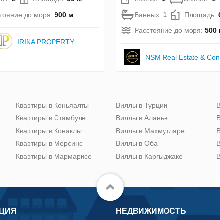
тояние до моря:
900 м
Ванных:
1
Площадь:
Расстояние до моря:
500 
IRINA PROPERTY
NSM Real Estate & Cons
Квартиры в Коньяалты
Виллы в Турции
В
Квартиры в Стамбуле
Виллы в Аланье
В
Квартиры в Конаклы
Виллы в Махмутларе
В
Квартиры в Мерсине
Виллы в Оба
В
Квартиры в Мармарисе
Виллы в Каргыджаке
В
ЦИЯ
НЕДВИЖИМОСТЬ