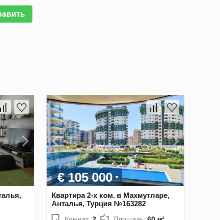
равить
€ 105 000
талья,
Квартира 2-х ком. в Махмутларе,
Анталья, Турция №163282
Комнат:
2
Площадь:
60 м²