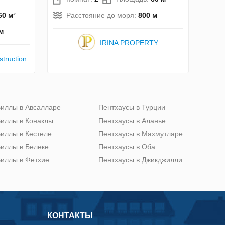
60 м²
Расстояние до моря:
800 м
м
IRINA PROPERTY
truction
иллы в Авсалларе
Пентхаусы в Турции
иллы в Конаклы
Пентхаусы в Аланье
иллы в Кестеле
Пентхаусы в Махмутларе
иллы в Белеке
Пентхаусы в Оба
иллы в Фетхие
Пентхаусы в Джикджилли
КОНТАКТЫ