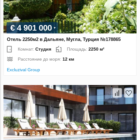
€ 4 901 000
Отель 2250м2 в Дальяне, Мугла, Турция №178865
Комнат:
Студия
Площадь:
2250 м²
Расстояние до моря:
12 км
Excluzival Group