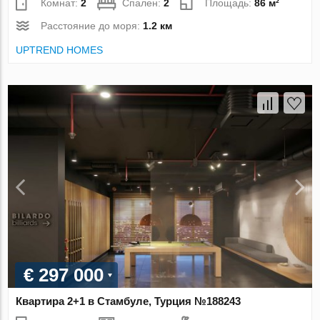
Комнат:
2
Спален:
2
Площадь:
86 м²
Расстояние до моря:
1.2 км
UPTREND HOMES
€ 297 000
Квартира 2+1 в Стамбуле, Турция №188243