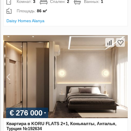
Комнат:
3
Спален:
2
Ванных:
1
Площадь:
86 м²
Daisy Homes Alanya
€ 276 000
Квартира в KORU FLATS 2+1, Коньяалты, Анталья,
Турция №192634