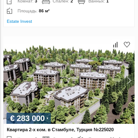
Комнат:
3
Спален:
2
Ванных:
1
Площадь:
86 м²
Estate Invest
€ 283 000
Квартира 2-х ком. в Стамбуле, Турция №225020