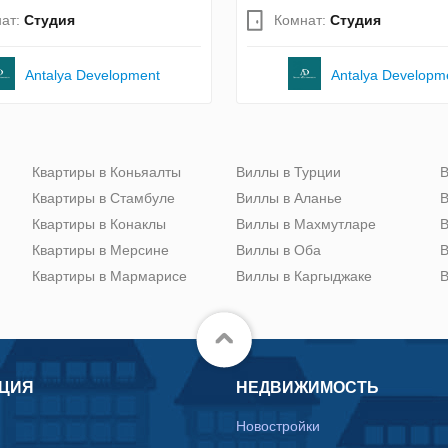
ат:
Студия
Комнат:
Студия
Antalya Development
Antalya Developm
Квартиры в Коньяалты
Виллы в Турции
В
Квартиры в Стамбуле
Виллы в Аланье
В
Квартиры в Конаклы
Виллы в Махмутларе
В
Квартиры в Мерсине
Виллы в Оба
В
Квартиры в Мармарисе
Виллы в Каргыджаке
В
ЦИЯ
НЕДВИЖИМОСТЬ
Новостройки