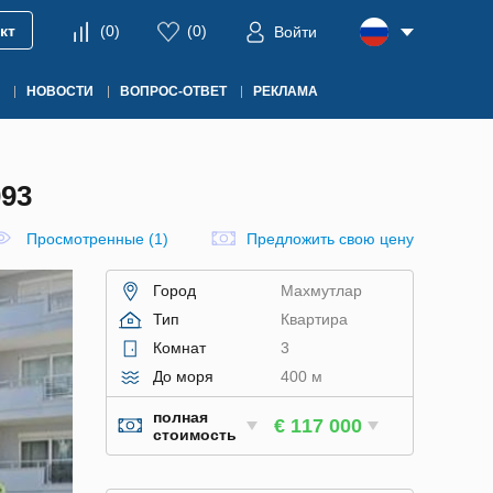
кт
(
0
)
(
0
)
Войти
НОВОСТИ
ВОПРОС-ОТВЕТ
РЕКЛАМА
93
Просмотренные (1)
Предложить свою цену
Город
Махмутлар
Тип
Квартира
Комнат
3
До моря
400 м
полная
€ 117 000
стоимость