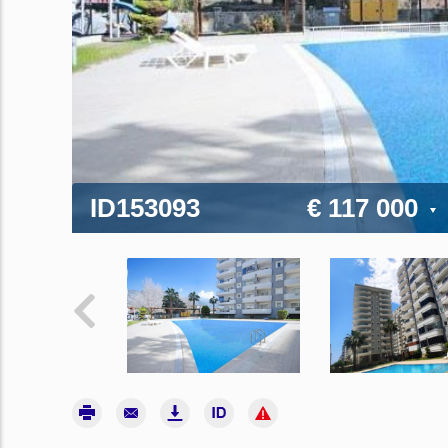
ID153093
€ 117 000