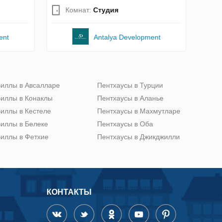
Комнат:
Студия
ent
Antalya Development
иллы в Авсалларе
Пентхаусы в Турции
иллы в Конаклы
Пентхаусы в Аланье
иллы в Кестеле
Пентхаусы в Махмутларе
иллы в Белеке
Пентхаусы в Оба
иллы в Фетхие
Пентхаусы в Джикджилли
КОНТАКТЫ