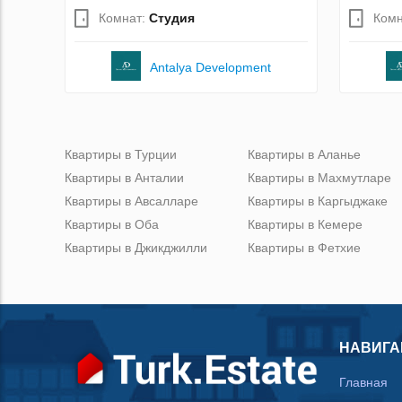
Комнат:
Студия
Комн
Antalya Development
Квартиры в Турции
Квартиры в Аланье
Квартиры в Анталии
Квартиры в Махмутларе
Квартиры в Авсалларе
Квартиры в Каргыджаке
Квартиры в Оба
Квартиры в Кемере
Квартиры в Джикджилли
Квартиры в Фетхие
НАВИГА
Главная