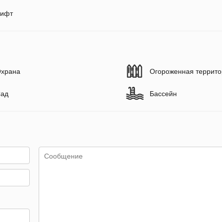
ифт
храна
Огороженная террито
ад
Бассейн