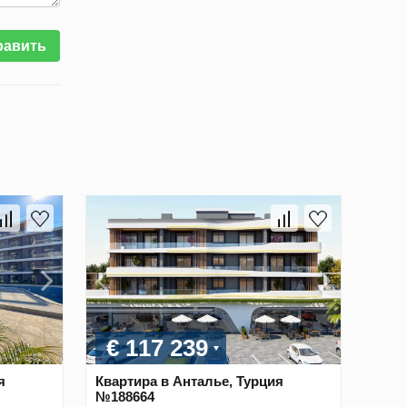
равить
€ 117 239
я
Квартира в Анталье, Турция
№188664