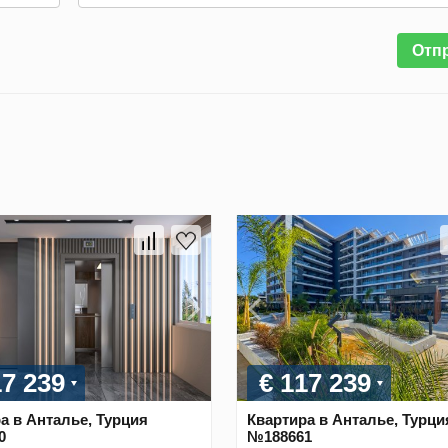
Отп
17 239
€ 117 239
а в Анталье, Турция
Квартира в Анталье, Турци
0
№188661