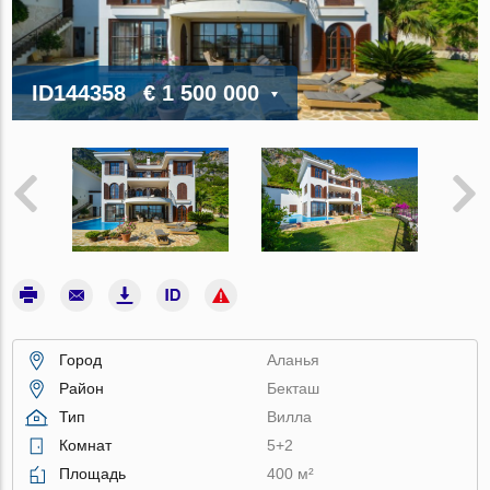
ID144358
€ 1 500 000
Город
Аланья
Район
Бекташ
Тип
Вилла
Комнат
5+2
Площадь
400 м²