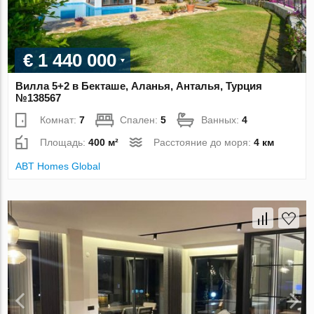
€ 1 440 000
Вилла 5+2 в Бекташе, Аланья, Анталья, Турция
№138567
Комнат:
7
Спален:
5
Ванных:
4
Площадь:
400 м²
Расстояние до моря:
4 км
ABT Homes Global