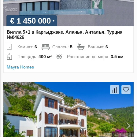
€ 1 450 000
Вилла 5+1 в Каргыджаке, Аланья, Анталья, Турция
№84626
Комнат:
6
Спален:
5
Ванных:
6
Площадь:
400 м²
Расстояние до моря:
3.5 км
Mayra Homes