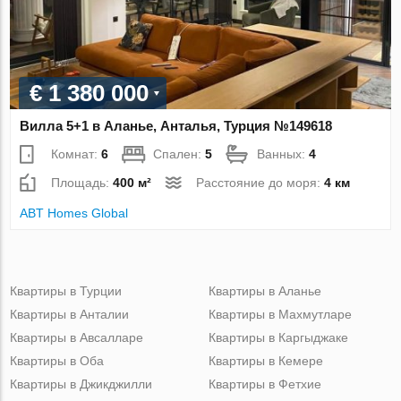
€ 1 380 000
Вилла 5+1 в Аланье, Анталья, Турция №149618
Комнат:
6
Спален:
5
Ванных:
4
Площадь:
400 м²
Расстояние до моря:
4 км
ABT Homes Global
Квартиры в Турции
Квартиры в Аланье
Квартиры в Анталии
Квартиры в Махмутларе
Квартиры в Авсалларе
Квартиры в Каргыджаке
Квартиры в Оба
Квартиры в Кемере
Квартиры в Джикджилли
Квартиры в Фетхие