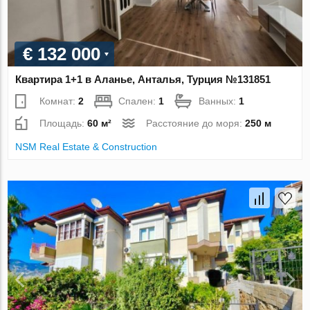
€ 132 000
Квартира 1+1 в Аланье, Анталья, Турция №131851
Комнат:
2
Спален:
1
Ванных:
1
Площадь:
60 м²
Расстояние до моря:
250 м
NSM Real Estate & Construction