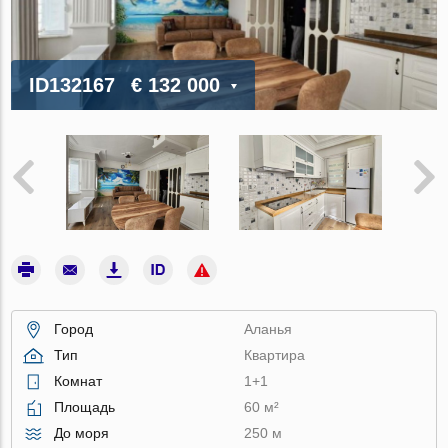
ID132167
€ 132 000
Город
Аланья
Тип
Квартира
Комнат
1+1
Площадь
60 м²
До моря
250 м