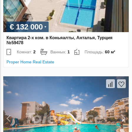
€ 132 000
Квартира 2-х ком. в Коньяалты, Анталья, Турция
№59478
Комнат:
2
Ванных:
1
Площадь:
60 м²
Proper Home Real Estate