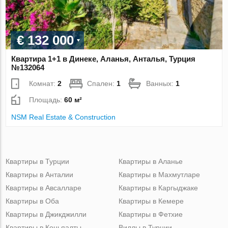
€ 132 000
Квартира 1+1 в Динеке, Аланья, Анталья, Турция
№132064
Комнат:
2
Спален:
1
Ванных:
1
Площадь:
60 м²
NSM Real Estate & Construction
Квартиры в Турции
Квартиры в Аланье
Квартиры в Анталии
Квартиры в Махмутларе
Квартиры в Авсалларе
Квартиры в Каргыджаке
Квартиры в Оба
Квартиры в Кемере
Квартиры в Джикджилли
Квартиры в Фетхие
Квартиры в Коньяалты
Виллы в Турции