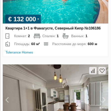
€ 132 000
Квартира 1+1 в Фамагусте, Северный Кипр №106186
Комнат:
2
Спален:
1
Ванных:
1
Площадь:
60 м²
Расстояние до моря:
600 м
Tolerance Homes