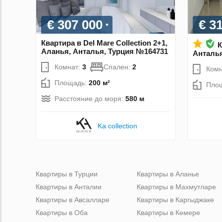
€ 307 000
€ 3
Квартира в Del Mare Collection 2+1,
К
Аланья, Анталья, Турция №164731
Анталья
Комнат:
3
Спален:
2
Комн
Площадь:
200 м²
Пло
Расстояние до моря:
580 м
Ka collection
Квартиры в Турции
Квартиры в Аланье
Квартиры в Анталии
Квартиры в Махмутларе
Квартиры в Авсалларе
Квартиры в Каргыджаке
Квартиры в Оба
Квартиры в Кемере