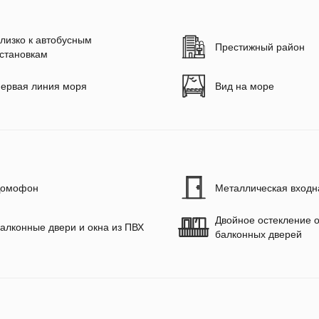
лизко к автобусным
Престижный район
становкам
ервая линия моря
Вид на море
омофон
Металлическая входн
Двойное остекление о
алконные двери и окна из ПВХ
балконных дверей