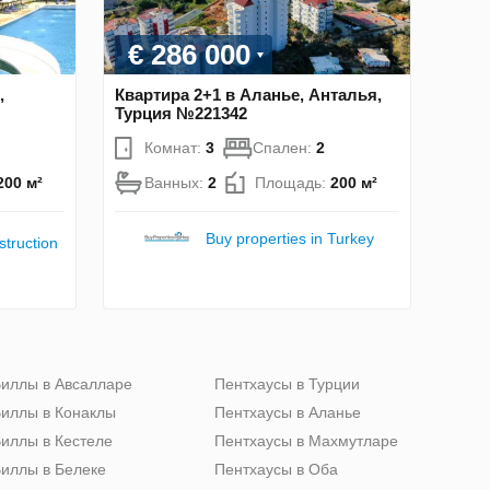
€ 286 000
,
Квартира 2+1 в Аланье, Анталья,
Турция №221342
Комнат:
3
Спален:
2
200 м²
Ванных:
2
Площадь:
200 м²
Buy properties in Turkey
truction
иллы в Авсалларе
Пентхаусы в Турции
иллы в Конаклы
Пентхаусы в Аланье
иллы в Кестеле
Пентхаусы в Махмутларе
иллы в Белеке
Пентхаусы в Оба