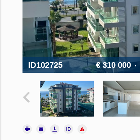
ID102725
€ 310 000