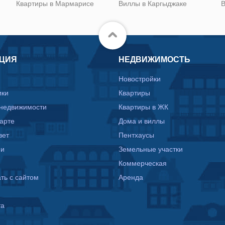
Квартиры в Мармарисе
Виллы в Каргыджаке
В
ЦИЯ
НЕДВИЖИМОСТЬ
Новостройки
ики
Квартиры
 недвижимости
Квартиры в ЖК
карте
Дома и виллы
вет
Пентхаусы
ии
Земельные участки
Коммерческая
ть с сайтом
Аренда
та