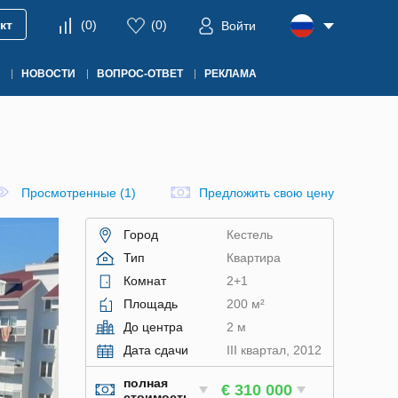
кт
(
0
)
(
0
)
Войти
НОВОСТИ
ВОПРОС-ОТВЕТ
РЕКЛАМА
Просмотренные (1)
Предложить свою цену
Город
Кестель
Тип
Квартира
Комнат
2+1
Площадь
200 м²
До центра
2 м
Дата сдачи
III квартал, 2012
полная
€ 310 000
стоимость