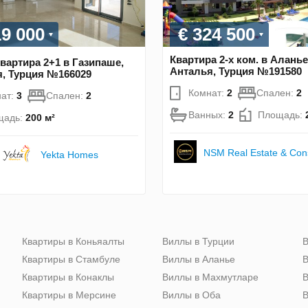
19 000
€ 324 500
Квартира 2-х ком. в Аланье
вартира 2+1 в Газипаше,
Анталья, Турция №191580
, Турция №166029
Комнат:
2
Спален:
2
ат:
3
Спален:
2
Ванных:
2
Площадь:
щадь:
200 м²
NSM Real Estate & Cons
Yekta Homes
Квартиры в Коньяалты
Виллы в Турции
В
Квартиры в Стамбуле
Виллы в Аланье
В
Квартиры в Конаклы
Виллы в Махмутларе
В
Квартиры в Мерсине
Виллы в Оба
В