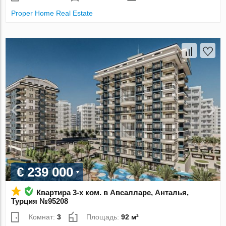
Proper Home Real Estate
€ 239 000
Квартира 3-х ком. в Авсалларе, Анталья,
Турция №95208
Комнат:
3
Площадь:
92 м²