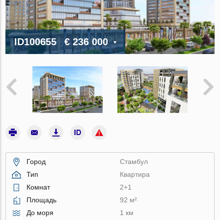
ID100655
€ 236 000
Город
Стамбул
Тип
Квартира
Комнат
2+1
Площадь
92 м²
До моря
1 км