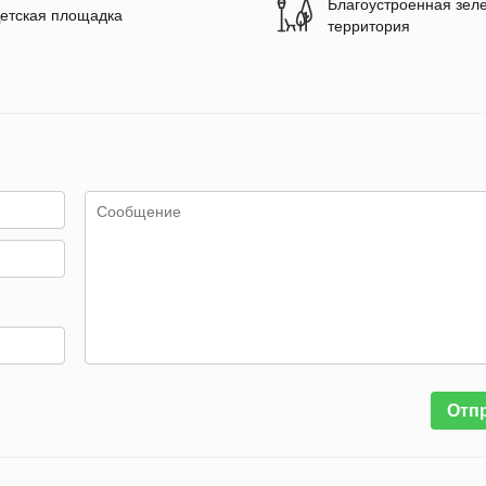
Благоустроенная зел
етская площадка
территория
Отп