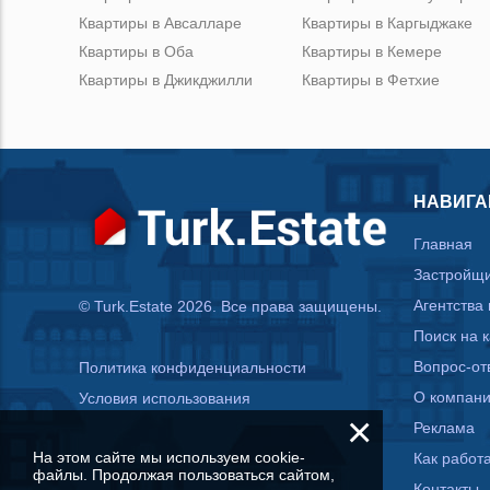
Квартиры в Авсалларе
Квартиры в Каргыджаке
Квартиры в Оба
Квартиры в Кемере
Квартиры в Джикджилли
Квартиры в Фетхие
НАВИГА
Главная
Застройщ
Агентства
© Turk.Estate 2026. Все права защищены.
Поиск на 
Вопрос-от
Политика конфиденциальности
О компан
Условия использования
×
Реклама
На этом сайте мы используем cookie-
Как работа
файлы. Продолжая пользоваться сайтом,
Контакты