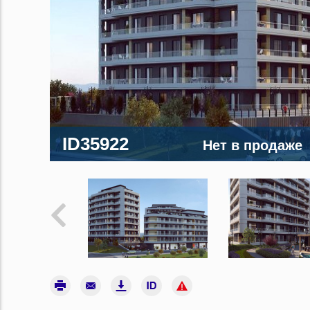
ID35922
Нет в продаже