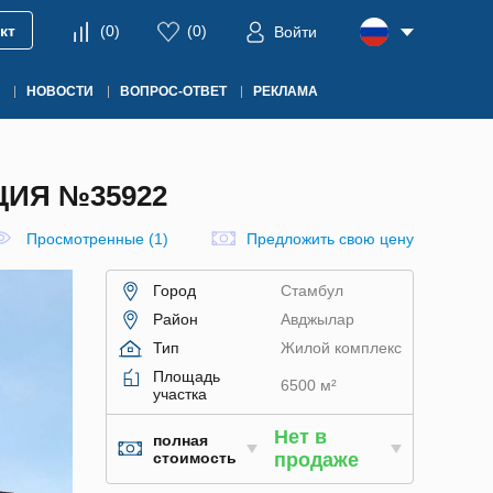
кт
(
0
)
(
0
)
Войти
НОВОСТИ
ВОПРОС-ОТВЕТ
РЕКЛАМА
ЦИЯ №35922
Просмотренные (1)
Предложить свою цену
Город
Стамбул
Район
Авджылар
Тип
Жилой комплекс
Площадь
6500 м²
участка
Нет в
полная
стоимость
продаже