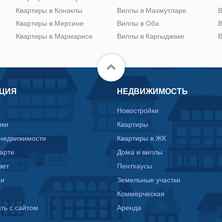
Квартиры в Конаклы
Виллы в Махмутларе
В
Квартиры в Мерсине
Виллы в Оба
В
Квартиры в Мармарисе
Виллы в Каргыджаке
В
ЦИЯ
НЕДВИЖИМОСТЬ
Новостройки
ики
Квартиры
 недвижимости
Квартиры в ЖК
карте
Дома и виллы
вет
Пентхаусы
ии
Земельные участки
Коммерческая
ть с сайтом
Аренда