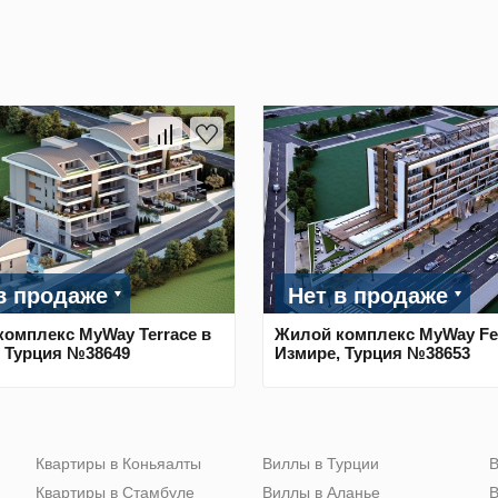
в продаже
Нет в продаже
омплекс MyWay Terrace в
Жилой комплекс MyWay Fe
 Турция №38649
Измире, Турция №38653
Квартиры в Коньяалты
Виллы в Турции
В
Квартиры в Стамбуле
Виллы в Аланье
В