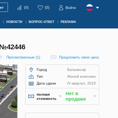
кт
(
0
)
(
0
)
Войти
НОВОСТИ
ВОПРОС-ОТВЕТ
РЕКЛАМА
№42446
Просмотренные (1)
Предложить свою цену
Город
Балыкесир
Тип
Жилой комплекс
Дата сдачи
IV квартал, 2019
Нет в
полная
стоимость
продаже