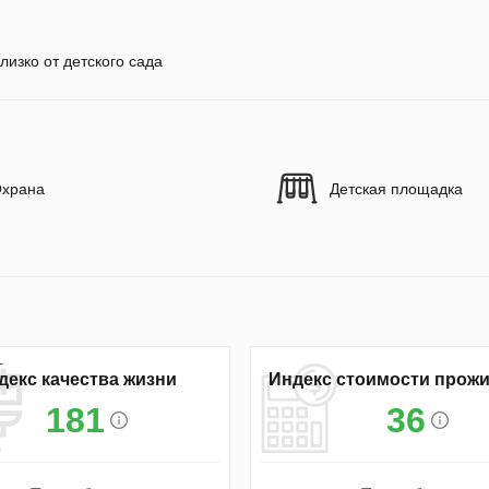
лизко от детского сада
храна
Детская площадка
декс качества жизни
Индекс стоимости прож
181
36