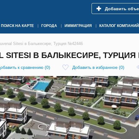
Добавить объе
ПОИСК НА КАРТЕ
ГОРОДА
ИММИГРАЦИЯ
КАТАЛОГ КОМПАНИЙ
venal Sitesi в Балыкесире, Турция №42446
SITESI В БАЛЫКЕСИРЕ, ТУРЦИЯ 
обавить к сравнению
(
0
)
Добавить в избранное
(
0
)