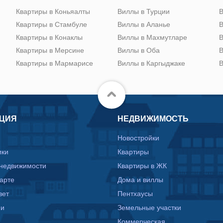
Квартиры в Коньяалты
Виллы в Турции
В
Квартиры в Стамбуле
Виллы в Аланье
В
Квартиры в Конаклы
Виллы в Махмутларе
В
Квартиры в Мерсине
Виллы в Оба
В
Квартиры в Мармарисе
Виллы в Каргыджаке
В
ЦИЯ
НЕДВИЖИМОСТЬ
Новостройки
ики
Квартиры
 недвижимости
Квартиры в ЖК
карте
Дома и виллы
вет
Пентхаусы
ии
Земельные участки
Коммерческая