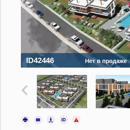
ID42446
Нет в продаже