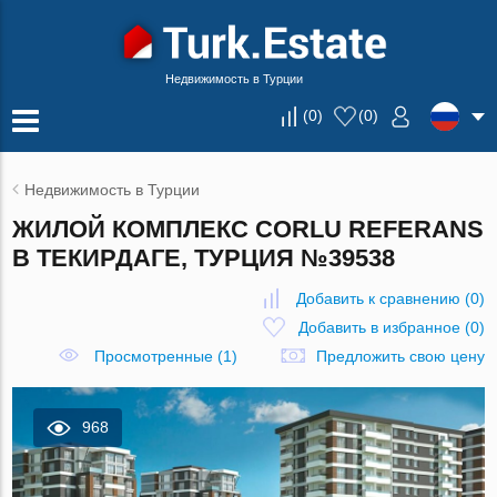
Недвижимость в Турции
(
0
)
(
0
)
Недвижимость в Турции
ЖИЛОЙ КОМПЛЕКС CORLU REFERANS
В ТЕКИРДАГЕ, ТУРЦИЯ №39538
Добавить к сравнению
(
0
)
Добавить в избранное
(
0
)
Просмотренные (1)
Предложить свою цену
968