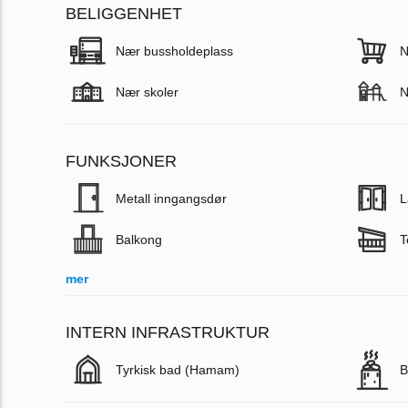
BELIGGENHET
Nær bussholdeplass
N
Nær skoler
N
FUNKSJONER
Metall inngangsdør
L
Balkong
T
mer
INTERN INFRASTRUKTUR
Tyrkisk bad (Hamam)
B