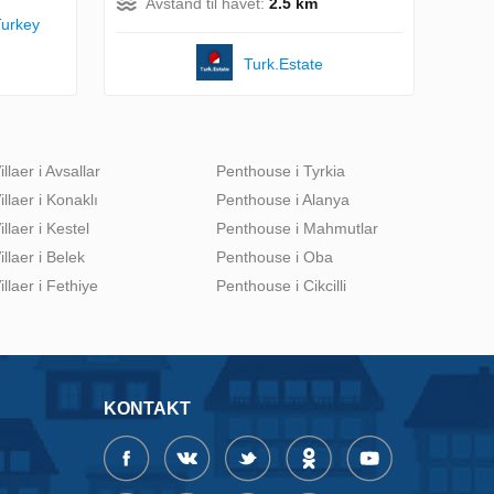
Avstand til havet:
2.5 km
Turkey
Turk.Estate
illaer i Avsallar
Penthouse i Tyrkia
illaer i Konaklı
Penthouse i Alanya
illaer i Kestel
Penthouse i Mahmutlar
illaer i Belek
Penthouse i Oba
illaer i Fethiye
Penthouse i Cikcilli
KONTAKT