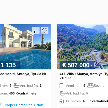
21 135
€ 507 000
osemealti, Antalya, Tyrkia Nr.
4+1 Villa i Alanya, Antalya, Ty
216922
ll rom:
5
Ant. bad fra:
3
Antall rom:
5
Soverom
srom:
400 Kvadratmeter
Ant. bad fra:
4
Bruksrom:
400 Kvadratmet
Proper Home Real Estate