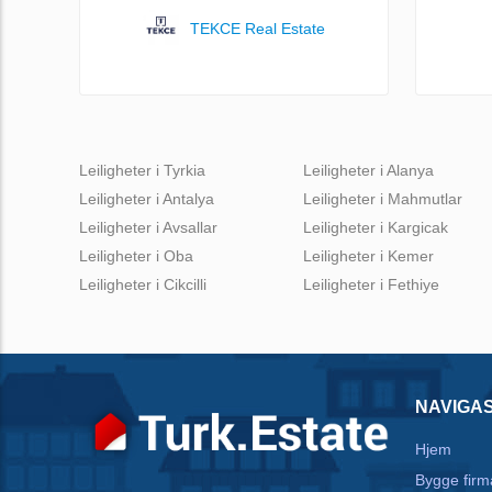
TEKCE Real Estate
Leiligheter i Tyrkia
Leiligheter i Alanya
Leiligheter i Antalya
Leiligheter i Mahmutlar
Leiligheter i Avsallar
Leiligheter i Kargicak
Leiligheter i Oba
Leiligheter i Kemer
Leiligheter i Cikcilli
Leiligheter i Fethiye
NAVIGA
Hjem
Bygge firm