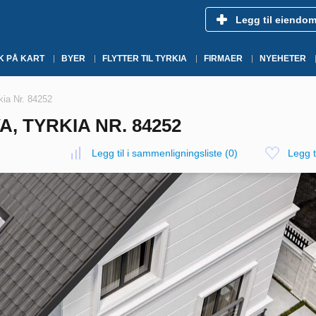
Legg til eiendo
K PÅ KART
BYER
FLYTTER TIL TYRKIA
FIRMAER
NYEHETER
rkia Nr. 84252
A, TYRKIA NR. 84252
Legg til i sammenligningsliste
(
0
)
Legg ti