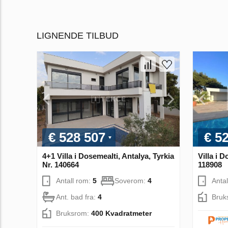
LIGNENDE TILBUD
€ 528 507
€ 5
4+1 Villa i Dosemealti, Antalya, Tyrkia
Villa i D
Nr. 140664
118908
Antall rom:
5
Soverom:
4
Anta
Ant. bad fra:
4
Bruk
Bruksrom:
400 Kvadratmeter