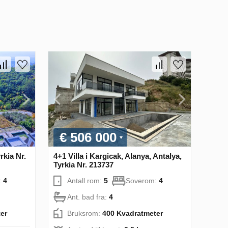
€ 506 000
rkia Nr.
4+1 Villa i Kargicak, Alanya, Antalya,
Tyrkia Nr. 213737
:
4
Antall rom:
5
Soverom:
4
Ant. bad fra:
4
er
Bruksrom:
400 Kvadratmeter