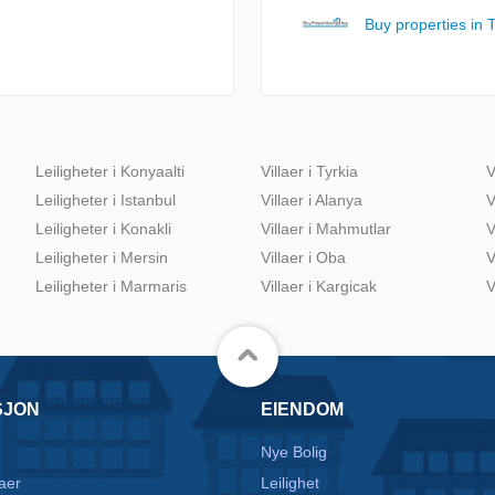
Buy properties in 
Leiligheter i Konyaalti
Villaer i Tyrkia
V
Leiligheter i Istanbul
Villaer i Alanya
V
Leiligheter i Konakli
Villaer i Mahmutlar
V
Leiligheter i Mersin
Villaer i Oba
V
Leiligheter i Marmaris
Villaer i Kargicak
V
SJON
EIENDOM
Nye Bolig
aer
Leilighet