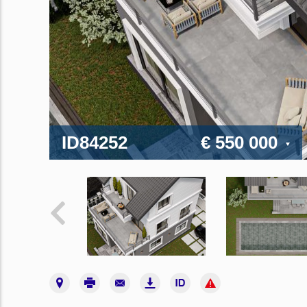
ID84252
€ 550 000