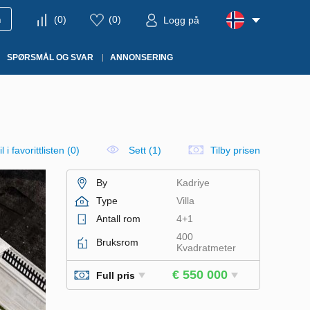
m
(
0
)
(
0
)
Logg på
SPØRSMÅL OG SVAR
ANNONSERING
l i favorittlisten
(
0
)
Sett (1)
Tilby prisen
By
Kadriye
Type
Villa
Antall rom
4+1
400
Bruksrom
Kvadratmeter
€ 550 000
Full pris