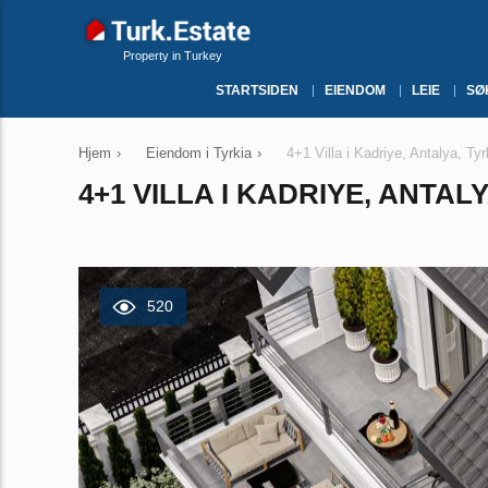
Property in Turkey
STARTSIDEN
EIENDOM
LEIE
SØ
Hjem
›
Eiendom i Tyrkia
›
4+1 Villa i Kadriye, Antalya, Ty
4+1 VILLA I KADRIYE, ANTALY
520