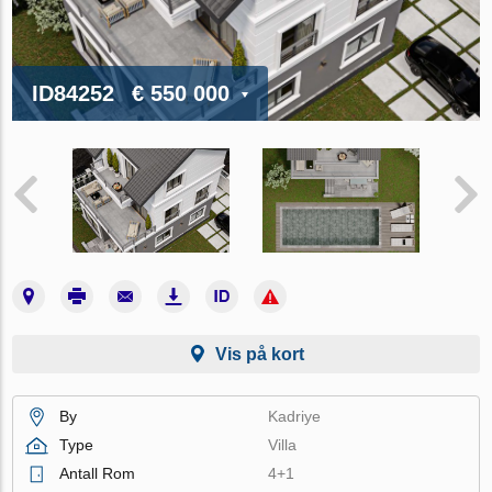
ID84252
€ 550 000
Vis på kort
By
Kadriye
Type
Villa
Antall Rom
4+1