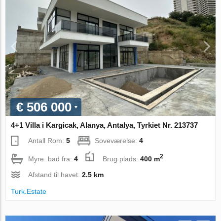
€ 506 000
4+1 Villa i Kargicak, Alanya, Antalya, Tyrkiet Nr. 213737
Antall Rom:
5
Soveværelse:
4
2
Myre. bad fra:
4
Brug plads:
400 m
Afstand til havet:
2.5 km
Turk.Estate