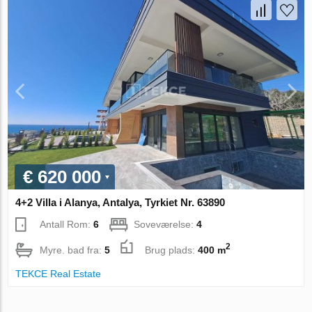
€ 620 000
4+2 Villa i Alanya, Antalya, Tyrkiet Nr. 63890
Antall Rom:
6
Soveværelse:
4
2
Myre. bad fra:
5
Brug plads:
400 m
TEKCE Real Estate