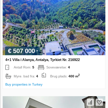
€ 507 000
4+1 Villa i Alanya, Antalya, Tyrkiet Nr. 216922
Antall Rom:
5
Soveværelse:
4
2
Myre. bad fra:
4
Brug plads:
400 m
Buy properties in Turkey