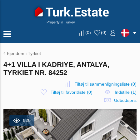
Property in Turkey
(
0
)
(
0
)
Ejendom i Tyrkiet
4+1 VILLA I KADRIYE, ANTALYA,
TYRKIET NR. 84252
Tilføj til sammenligningsliste
(
0
)
Tilføj til favoritliste
(
0
)
Indstille (1)
Udbudspris
520