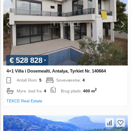
€ 528 828
4+1 Villa i Dosemealti, Antalya, Tyrkiet Nr. 140664
Antall Rom:
5
Soveværelse:
4
2
Myre. bad fra:
4
Brug plads:
400 m
TEKCE Real Estate