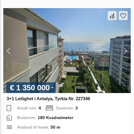
€ 1 350 000
3+1 Leilighet i Antalya, Tyrkia Nr. 227346
Antall rom:
4
Soverom:
3
Bruksrom:
180 Kvadratmeter
Avstand til havet:
50 m