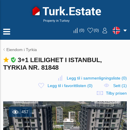
Property in Turkey
(
0
)
(
0
)
Eiendom i Tyrkia
3+1 LEILIGHET I ISTANBUL,
TYRKIA NR. 81848
Legg til i sammenligningsliste
(
0
)
Legg til i favorittlisten
(
0
)
Sett (1)
Tilby prisen
457