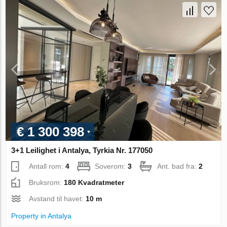
€ 1 300 398
3+1 Leilighet i Antalya, Tyrkia Nr. 177050
Antall rom:
4
Soverom:
3
Ant. bad fra:
2
Bruksrom:
180 Kvadratmeter
Avstand til havet:
10 m
Property in Antalya