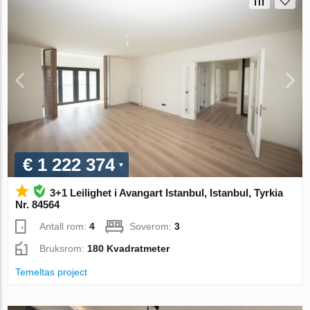
€ 1 222 374
3+1 Leilighet i Avangart Istanbul, Istanbul, Tyrkia
Nr. 84564
Antall rom:
4
Soverom:
3
Bruksrom:
180 Kvadratmeter
Temeltas project