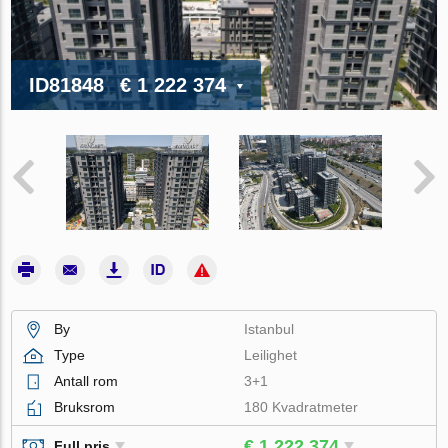
ID81848
€ 1 222 374
By
Istanbul
Type
Leilighet
Antall rom
3+1
Bruksrom
180 Kvadratmeter
€ 1 222 374
Full pris