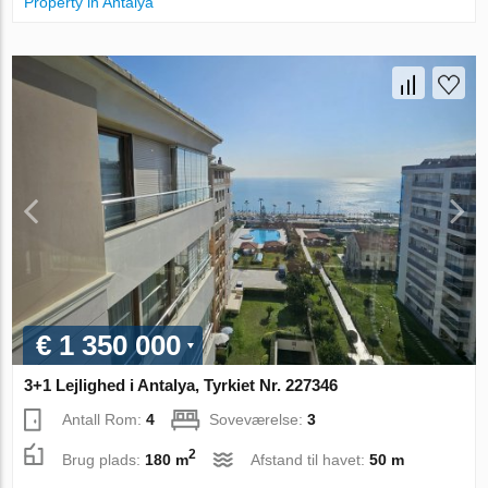
Property in Antalya
€ 1 350 000
3+1 Lejlighed i Antalya, Tyrkiet Nr. 227346
Antall Rom:
4
Soveværelse:
3
2
Brug plads:
180 m
Afstand til havet:
50 m