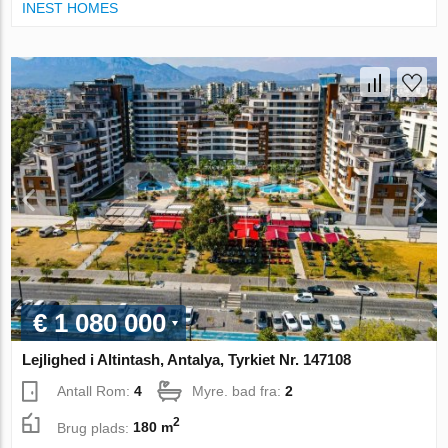
INEST HOMES
€ 1 080 000
Lejlighed i Altintash, Antalya, Tyrkiet Nr. 147108
Antall Rom:
4
Myre. bad fra:
2
2
Brug plads:
180 m