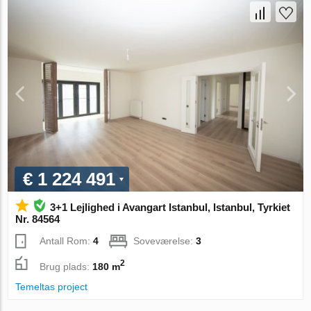
€ 1 224 491
3+1 Lejlighed i Avangart Istanbul, Istanbul, Tyrkiet
Nr. 84564
Antall Rom:
4
Soveværelse:
3
2
Brug plads:
180 m
Temeltas project