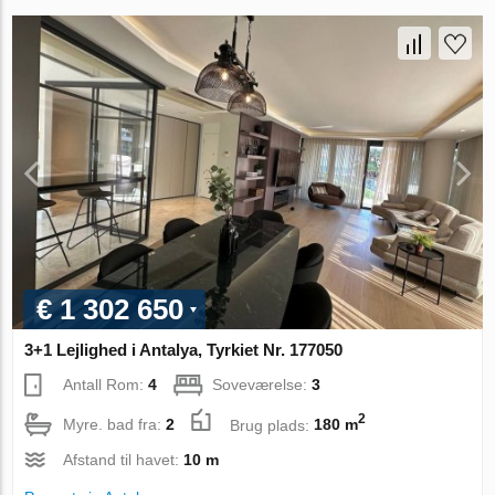
€ 1 302 650
3+1 Lejlighed i Antalya, Tyrkiet Nr. 177050
Antall Rom:
4
Soveværelse:
3
2
Myre. bad fra:
2
Brug plads:
180 m
Afstand til havet:
10 m