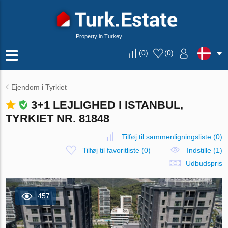
Property in Turkey
(
0
)
(
0
)
Ejendom i Tyrkiet
3+1 LEJLIGHED I ISTANBUL,
TYRKIET NR. 81848
Tilføj til sammenligningsliste
(
0
)
Tilføj til favoritliste
(
0
)
Indstille (1)
Udbudspris
457