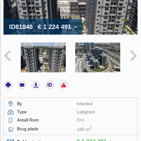
ID81848
€ 1 224 491
By
Istanbul
Type
Lejlighed
Antall Rom
3+1
2
Brug plads
180 m