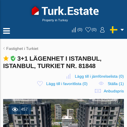
Property in Turkey
(
0
)
(
0
)
Fastighet i Turkiet
3+1 LÄGENHET I ISTANBUL,
ISTANBUL, TURKIET NR. 81848
Lägg till i jämförelselista
(
0
)
Lägg till i favoritlista
(
0
)
Ställa (1)
Anbudspris
457