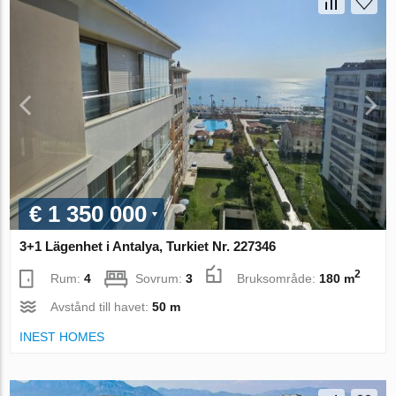
€ 1 350 000
3+1 Lägenhet i Antalya, Turkiet Nr. 227346
2
Rum:
4
Sovrum:
3
Bruksområde:
180 m
Avstånd till havet:
50 m
INEST HOMES