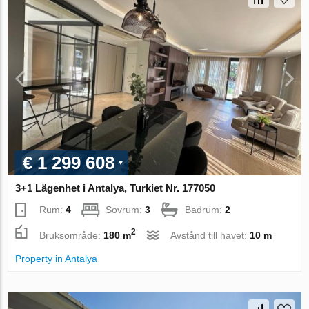
€ 1 299 608
3+1 Lägenhet i Antalya, Turkiet Nr. 177050
Rum:
4
Sovrum:
3
Badrum:
2
2
Bruksområde:
180 m
Avstånd till havet:
10 m
Property in Antalya