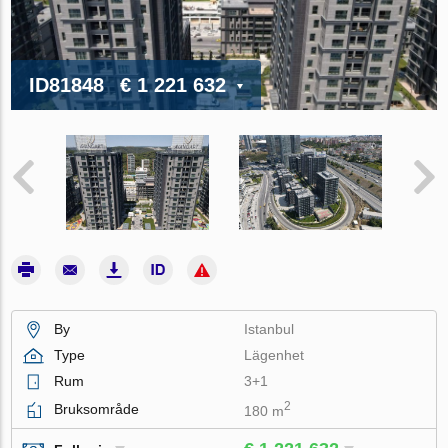
ID81848
€ 1 221 632
By
Istanbul
Type
Lägenhet
Rum
3+1
2
Bruksområde
180 m