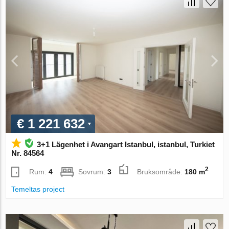
€ 1 221 632
3+1 Lägenhet i Avangart Istanbul, istanbul, Turkiet
Nr. 84564
2
Rum:
4
Sovrum:
3
Bruksområde:
180 m
Temeltas project