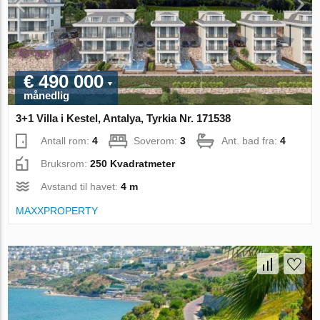
€ 490 000
månedlig
3+1 Villa i Kestel, Antalya, Tyrkia Nr. 171538
Antall rom:
4
Soverom:
3
Ant. bad fra:
4
Bruksrom:
250 Kvadratmeter
Avstand til havet:
4 m
MAXXPROPERTY