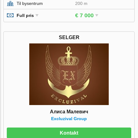
Til bysentrum
200 m
€ 7 000
Full pris
SELGER
Алиса Малевич
Excluzival Group
Kontakt