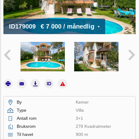
ID179009
€ 7 000
/ månedlig
By
Kemer
Type
Villa
Antall rom
3+1
Bruksrom
278 Kvadratmeter
Til havet
900 m