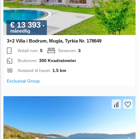
€ 13 393
månedlig
3+2 Villa i Bodrum, Mugla, Tyrkia Nr. 178649
Antall rom:
5
Soverom:
3
Bruksrom:
300 Kvadratmeter
Avstand til havet:
1.5 km
Excluzival Group