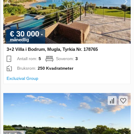
€ 30 000
månedlig
3+2 Villa i Bodrum, Mugla, Tyrkia Nr. 178765
Antall rom:
5
Soverom:
3
Bruksrom:
250 Kvadratmeter
Excluzival Group