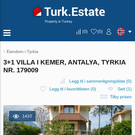
Property in Turkey
(
0
)
(
0
)
Eiendom i Tyrkia
3+1 VILLA I KEMER, ANTALYA, TYRKIA
NR. 179009
Legg til i sammenligningsliste
(
0
)
Legg til i favorittlisten
(
0
)
Sett (1)
Tilby prisen
1410