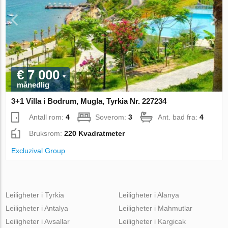
€ 7 000
månedlig
3+1 Villa i Bodrum, Mugla, Tyrkia Nr. 227234
Antall rom:
4
Soverom:
3
Ant. bad fra:
4
Bruksrom:
220 Kvadratmeter
Excluzival Group
Leiligheter i Tyrkia
Leiligheter i Alanya
Leiligheter i Antalya
Leiligheter i Mahmutlar
Leiligheter i Avsallar
Leiligheter i Kargicak