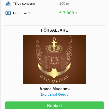
Til by sentrum
200 m
€ 7 000
Full pris
FÖRSÄLJARE
Алиса Малевич
Excluzival Group
Kontakt