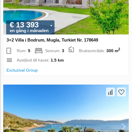
€ 13 393
en gång i månaden
3+2 Villa i Bodrum, Mugla, Turkiet Nr. 178649
2
Rum:
5
Sovrum:
3
Bruksområde:
300 m
Avstånd till havet:
1.5 km
Excluzival Group