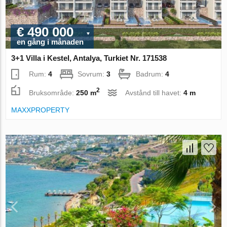
€ 490 000
en gång i månaden
3+1 Villa i Kestel, Antalya, Turkiet Nr. 171538
Rum:
4
Sovrum:
3
Badrum:
4
2
Bruksområde:
250 m
Avstånd till havet:
4 m
MAXXPROPERTY