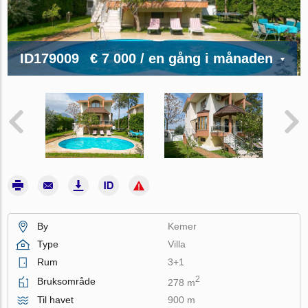
ID179009
€ 7 000
/ en gång i månaden
By
Kemer
Type
Villa
Rum
3+1
2
Bruksområde
278 m
Til havet
900 m