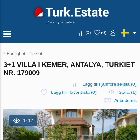
Property in Turkey
(
0
)
(
0
)
Fastighet i Turkiet
3+1 VILLA I KEMER, ANTALYA, TURKIET
NR. 179009
Lägg till i jämförelselista
(
0
)
Lägg till i favoritlista
(
0
)
Ställa (1)
Anbudspris
1412