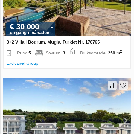
€ 30 000
en gång i månaden
3+2 Villa i Bodrum, Mugla, Turkiet Nr. 178765
2
Rum:
5
Sovrum:
3
Bruksområde:
250 m
Excluzival Group