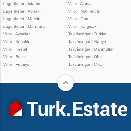
Lägenheter i Istanbul
Villor i Alanya
Lägenheter i Konakli
Villor i Mahmutlar
Lägenheter i Mersin
Villor i Oba
Lägenheter i Marmaris
Villor i Kargicak
Villor i Avsallar
Takvåningar i Turkiet
Villor i Konakli
Takvåningar i Alanya
Villor i Kestel
Takvåningar i Mahmutlar
Villor i Belek
Takvåningar i Oba
Villor i Fethiye
Takvåningar i Cikcilli