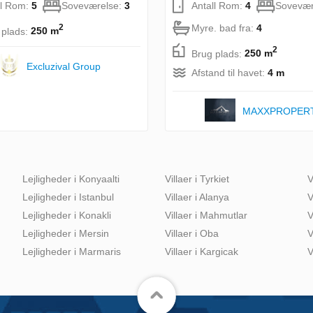
ll Rom:
5
Soveværelse:
3
Antall Rom:
4
Sovevær
Myre. bad fra:
4
2
 plads:
250 m
2
Brug plads:
250 m
Excluzival Group
Afstand til havet:
4 m
MAXXPROPER
Lejligheder i Konyaalti
Villaer i Tyrkiet
V
Lejligheder i Istanbul
Villaer i Alanya
V
Lejligheder i Konakli
Villaer i Mahmutlar
V
Lejligheder i Mersin
Villaer i Oba
V
Lejligheder i Marmaris
Villaer i Kargicak
V