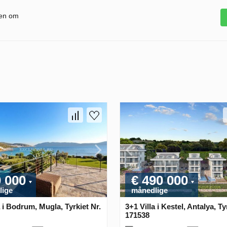
gen om
0 000
€ 490 000
lige
månedlige
a i Bodrum, Mugla, Tyrkiet Nr.
3+1 Villa i Kestel, Antalya, Ty
171538