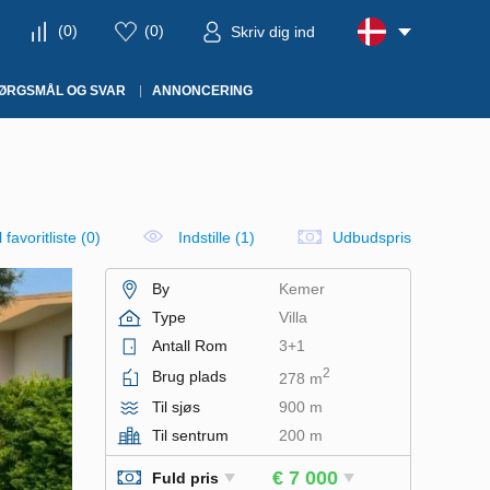
(
0
)
(
0
)
Skriv dig ind
ØRGSMÅL OG SVAR
ANNONCERING
il favoritliste
(
0
)
Indstille (1)
Udbudspris
By
Kemer
Type
Villa
Antall Rom
3+1
2
Brug plads
278 m
Til sjøs
900 m
Til sentrum
200 m
€ 7 000
Fuld pris