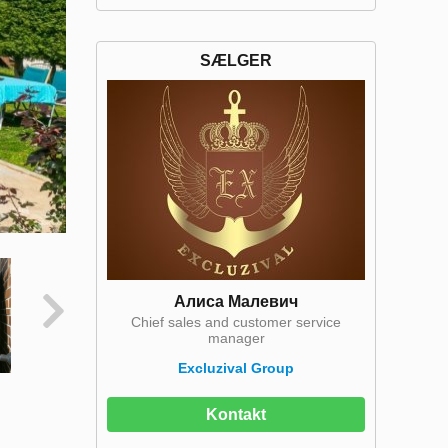
SÆLGER
Алиса Малевич
Chief sales and customer service
manager
Excluzival Group
Kontakt