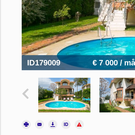
ID179009
€ 7 000
/ m