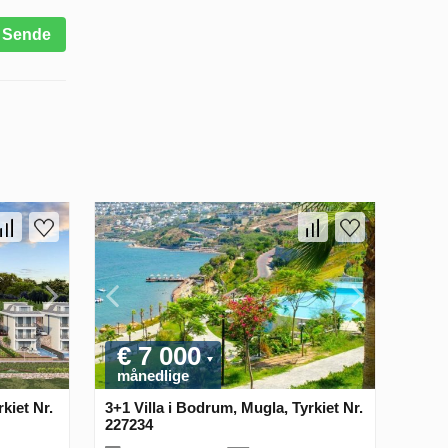
Sende
€ 7 000
månedlige
rkiet Nr.
3+1 Villa i Bodrum, Mugla, Tyrkiet Nr.
227234