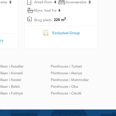
else:
3
Antall Rom:
4
Soveværelse:
3
Myre. bad fra:
4
2
Brug plads:
220 m
Excluzival Group
TY
illaer i Avsallar
Penthouse i Tyrkiet
illaer i Konakli
Penthouse i Alanya
illaer i Kestel
Penthouse i Mahmutlar
illaer i Belek
Penthouse i Oba
illaer i Fethiye
Penthouse i Cikcilli