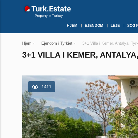
Property in Turkey
HJEM
EJENDOM
LEJE
SØG 
Hjem
›
Ejendom i Tyrkiet
›
3+1 Villa i Kemer, Antalya, Tyr
3+1 VILLA I KEMER, ANTALYA,
1411