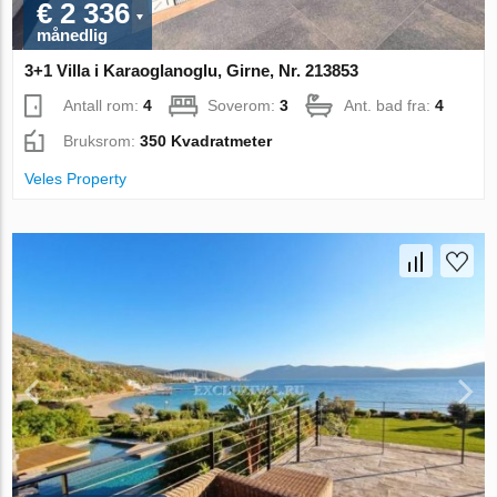
€ 2 336
månedlig
3+1 Villa i Karaoglanoglu, Girne, Nr. 213853
Antall rom:
4
Soverom:
3
Ant. bad fra:
4
Bruksrom:
350 Kvadratmeter
Veles Property