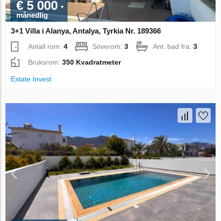
€ 5 000
månedlig
3+1 Villa i Alanya, Antalya, Tyrkia Nr. 189366
Antall rom:
4
Soverom:
3
Ant. bad fra:
3
Bruksrom:
350 Kvadratmeter
Estate Invest