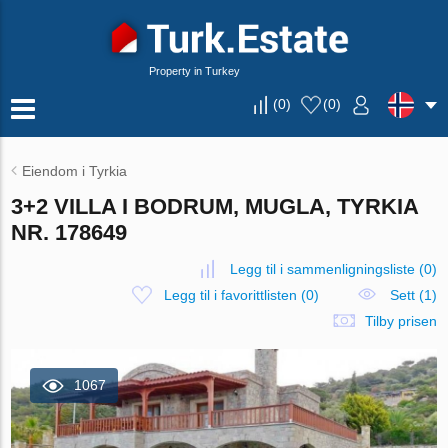
Property in Turkey
(
0
)
(
0
)
Eiendom i Tyrkia
3+2 VILLA I BODRUM, MUGLA, TYRKIA
NR. 178649
Legg til i sammenligningsliste
(
0
)
Legg til i favorittlisten
(
0
)
Sett (1)
Tilby prisen
1067