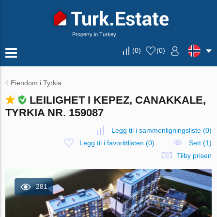
Property in Turkey
(
0
)
(
0
)
Eiendom i Tyrkia
LEILIGHET I KEPEZ, CANAKKALE,
TYRKIA NR. 159087
Legg til i sammenligningsliste
(
0
)
Legg til i favorittlisten
(
0
)
Sett (1)
Tilby prisen
281