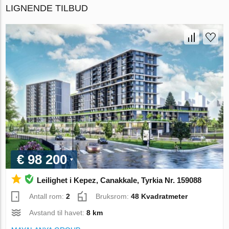
LIGNENDE TILBUD
€ 98 200
Leilighet i Kepez, Canakkale, Tyrkia Nr. 159088
Antall rom:
2
Bruksrom:
48 Kvadratmeter
Avstand til havet:
8 km