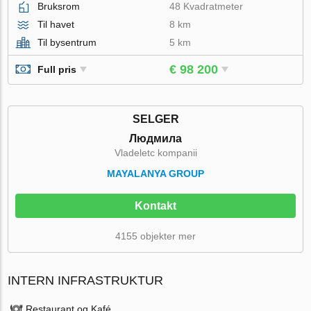
Bruksrom
48 Kvadratmeter
Til havet
8 km
Til bysentrum
5 km
€ 98 200
Full pris
SELGER
Людмила
Vladeletc kompanii
MAYALANYA GROUP
Kontakt
4155 objekter mer
INTERN INFRASTRUKTUR
Restaurant og Kafé