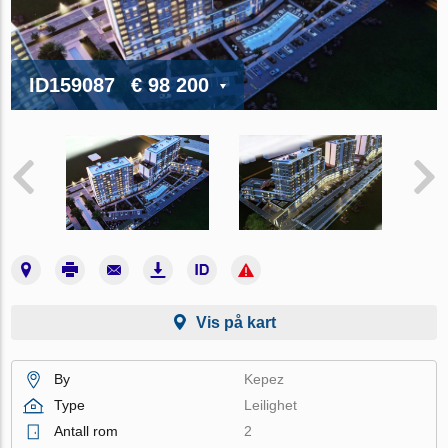
ID159087
€ 98 200
Vis på kart
By
Kepez
Type
Leilighet
Antall rom
2