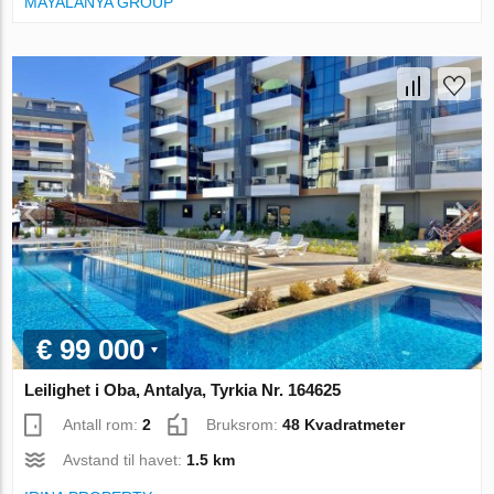
MAYALANYA GROUP
€ 99 000
Leilighet i Oba, Antalya, Tyrkia Nr. 164625
Antall rom:
2
Bruksrom:
48 Kvadratmeter
Avstand til havet:
1.5 km