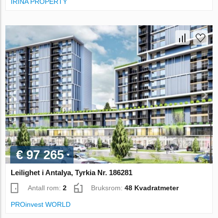
IRINA PROPERTY
€ 97 265
Leilighet i Antalya, Tyrkia Nr. 186281
Antall rom:
2
Bruksrom:
48 Kvadratmeter
PROinvest WORLD