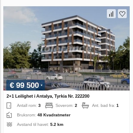
€ 99 500
2+1 Leilighet i Antalya, Tyrkia Nr. 222200
Antall rom:
3
Soverom:
2
Ant. bad fra:
1
Bruksrom:
48 Kvadratmeter
Avstand til havet:
5.2 km