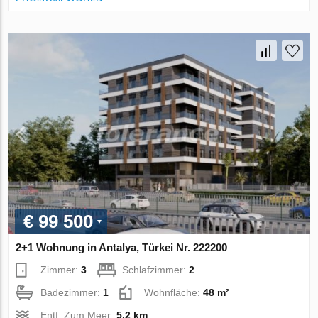
€ 99 500
2+1 Wohnung in Antalya, Türkei Nr. 222200
Zimmer:
3
Schlafzimmer:
2
Badezimmer:
1
Wohnfläche:
48 m²
Entf. Zum Meer:
5.2 km