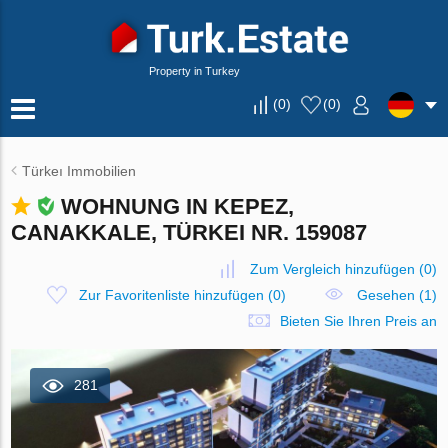
Property in Turkey
(
0
)
(
0
)
Türkeı Immobilien
WOHNUNG IN KEPEZ,
CANAKKALE, TÜRKEI NR. 159087
Zum Vergleich hinzufügen
(
0
)
Zur Favoritenliste hinzufügen
(
0
)
Gesehen (1)
Bieten Sie Ihren Preis an
281