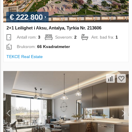
€ 222 800
2+1 Leilighet i Aksu, Antalya, Tyrkia Nr. 213606
Antall rom:
3
Soverom:
2
Ant. bad fra:
1
Bruksrom:
66 Kvadratmeter
TEKCE Real Estate