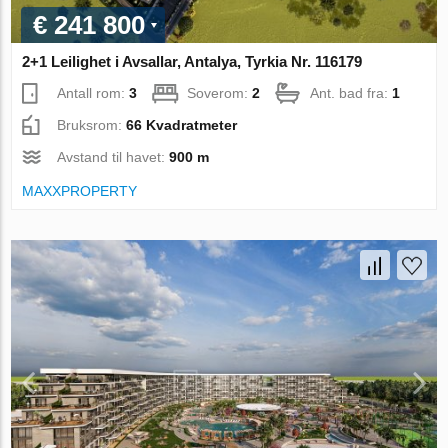
€ 241 800
2+1 Leilighet i Avsallar, Antalya, Tyrkia Nr. 116179
Antall rom:
3
Soverom:
2
Ant. bad fra:
1
Bruksrom:
66 Kvadratmeter
Avstand til havet:
900 m
MAXXPROPERTY