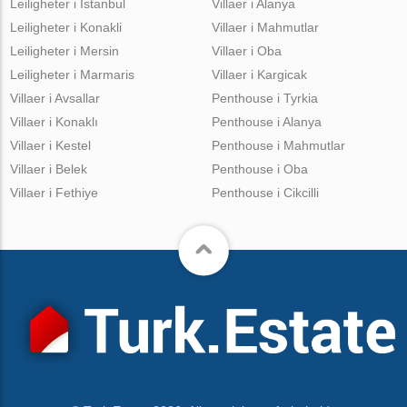
Leiligheter i Istanbul
Villaer i Alanya
Leiligheter i Konakli
Villaer i Mahmutlar
Leiligheter i Mersin
Villaer i Oba
Leiligheter i Marmaris
Villaer i Kargicak
Villaer i Avsallar
Penthouse i Tyrkia
Villaer i Konaklı
Penthouse i Alanya
Villaer i Kestel
Penthouse i Mahmutlar
Villaer i Belek
Penthouse i Oba
Villaer i Fethiye
Penthouse i Cikcilli