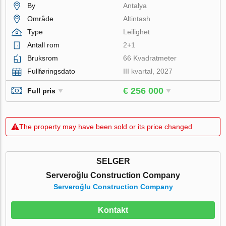
By
Antalya
Område
Altintash
Type
Leilighet
Antall rom
2+1
Bruksrom
66 Kvadratmeter
Fullføringsdato
III kvartal, 2027
€ 256 000
Full pris
The property may have been sold or its price changed
SELGER
Serveroğlu Construction Company
Serveroğlu Construction Company
Kontakt