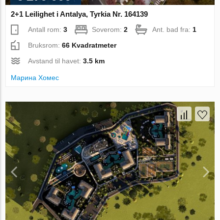
2+1 Leilighet i Antalya, Tyrkia Nr. 164139
Antall rom:
3
Soverom:
2
Ant. bad fra:
1
Bruksrom:
66 Kvadratmeter
Avstand til havet:
3.5 km
Марина Хомес