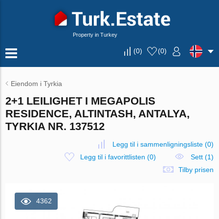
Property in Turkey
(
0
)
(
0
)
Eiendom i Tyrkia
2+1 LEILIGHET I MEGAPOLIS
RESIDENCE, ALTINTASH, ANTALYA,
TYRKIA NR. 137512
Legg til i sammenligningsliste
(
0
)
Legg til i favorittlisten
(
0
)
Sett (1)
Tilby prisen
4362