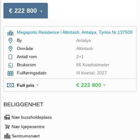
€ 222 800
Megapolis Residence i Altintash, Antalya, Tyrkia Nr.137509
By
Antalya
Område
Altintash
Antall rom
2+1
Bruksrom
66 Kvadratmeter
Fullføringsdato
III kvartal, 2027
€ 222 800
Full pris
BELIGGENHET
Nær bussholdeplass
Nær kjøpesentre
Sentrumsnært