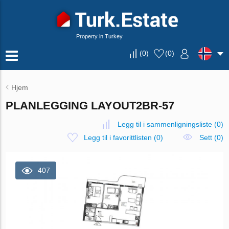
Property in Turkey
(
0
)
(
0
)
Hjem
PLANLEGGING LAYOUT2BR-57
Legg til i sammenligningsliste
(
0
)
Legg til i favorittlisten
(
0
)
Sett (0)
407