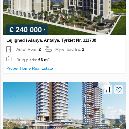
€ 240 000
Lejlighed i Alanya, Antalya, Tyrkiet Nr. 111738
Antall Rom:
2
Myre. bad fra:
1
2
Brug plads:
66 m
Proper Home Real Estate