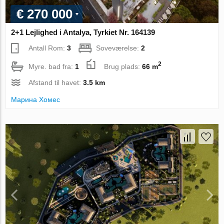
€ 270 000
2+1 Lejlighed i Antalya, Tyrkiet Nr. 164139
Antall Rom:
3
Soveværelse:
2
2
Myre. bad fra:
1
Brug plads:
66 m
Afstand til havet:
3.5 km
Марина Хомес