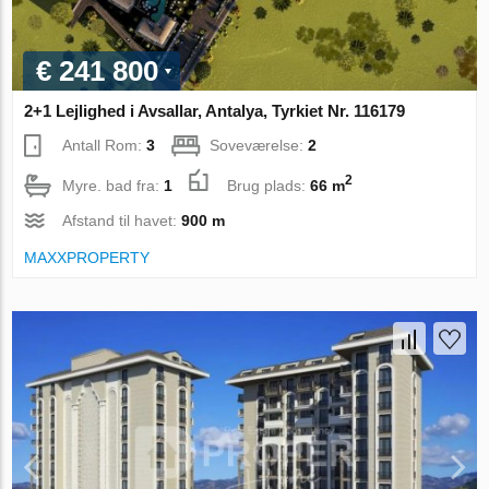
€ 241 800
2+1 Lejlighed i Avsallar, Antalya, Tyrkiet Nr. 116179
Antall Rom:
3
Soveværelse:
2
2
Myre. bad fra:
1
Brug plads:
66 m
Afstand til havet:
900 m
MAXXPROPERTY