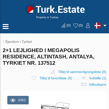
Property in Turkey
(
0
)
(
0
)
Ejendom i Tyrkiet
2+1 LEJLIGHED I MEGAPOLIS
RESIDENCE, ALTINTASH, ANTALYA,
TYRKIET NR. 137512
Tilføj til sammenligningsliste
(
0
)
Tilføj til favoritliste
(
0
)
Indstille (1)
Udbudspris
4362