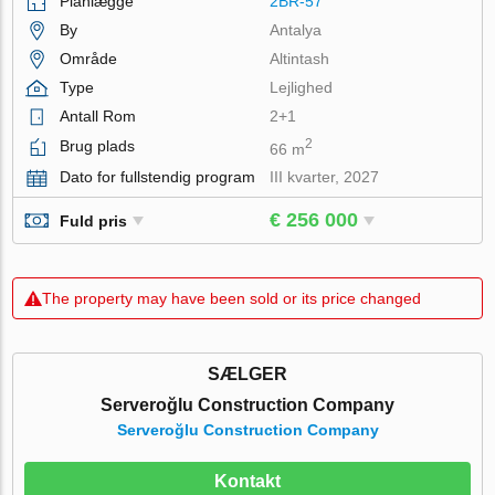
Planlægge
2BR-57
By
Antalya
Område
Altintash
Type
Lejlighed
Antall Rom
2+1
2
Brug plads
66 m
Dato for fullstendig program
III kvarter, 2027
€ 256 000
Fuld pris
The property may have been sold or its price changed
SÆLGER
Serveroğlu Construction Company
Serveroğlu Construction Company
Kontakt