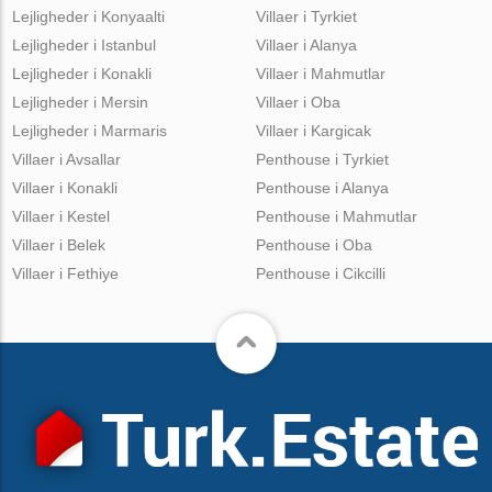
Lejligheder i Konyaalti
Villaer i Tyrkiet
Lejligheder i Istanbul
Villaer i Alanya
Lejligheder i Konakli
Villaer i Mahmutlar
Lejligheder i Mersin
Villaer i Oba
Lejligheder i Marmaris
Villaer i Kargicak
Villaer i Avsallar
Penthouse i Tyrkiet
Villaer i Konakli
Penthouse i Alanya
Villaer i Kestel
Penthouse i Mahmutlar
Villaer i Belek
Penthouse i Oba
Villaer i Fethiye
Penthouse i Cikcilli