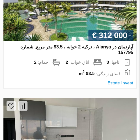
€ 312 000
آپارتمان در Alanya ، ترکیه 2 خوابه ، 93.5 متر مربع. شماره
157795
اتاقها:
3
اتاق خواب:
2
حمام:
2
2
فضای زندگی:
93.5 m
Estate Invest