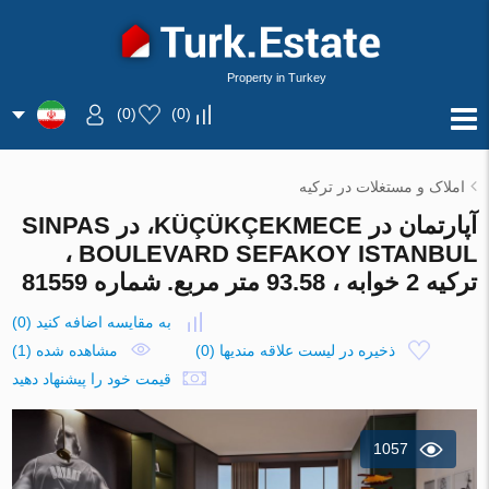
Property in Turkey
)
0
(
)
0
(
املاک و مستغلات در ترکیه
آپارتمان در KÜÇÜKÇEKMECE، در SINPAS
BOULEVARD SEFAKOY ISTANBUL ،
ترکیه 2 خوابه ، 93.58 متر مربع. شماره 81559
به مقایسه اضافه کنید
(
0
)
ذخیره در لیست علاقه مندیها
(
0
)
مشاهده شده (1)
قیمت خود را پیشنهاد دهید
1057