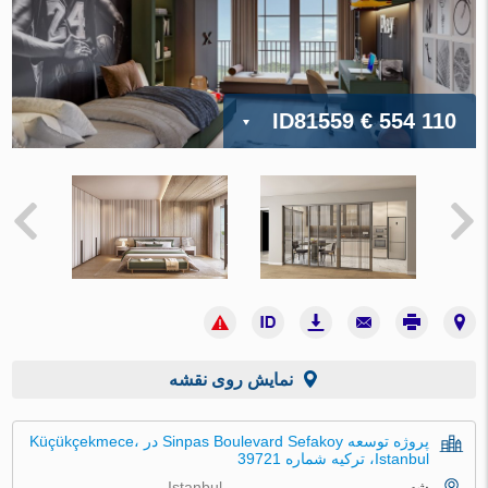
ID81559
€ 554 110
نمایش روی نقشه
پروژه توسعه Sinpas Boulevard Sefakoy در Küçükçekmece،
Istanbul، ترکیه شماره 39721
شهر
Istanbul