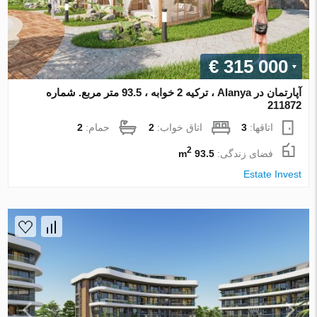
€ 315 000
آپارتمان در Alanya ، ترکیه 2 خوابه ، 93.5 متر مربع. شماره
211872
اتاقها:
3
اتاق خواب:
2
حمام:
2
2
فضای زندگی:
93.5 m
Estate Invest