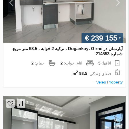
€ 239 155
آپارتمان در Dogankoy، Girne ، ترکیه 2 خوابه ، 93.5 متر مربع.
شماره 214553
اتاقها:
3
اتاق خواب:
2
حمام:
2
2
فضای زندگی:
93.5 m
Veles Property