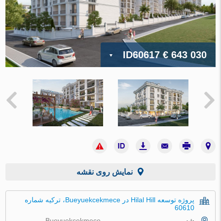
ID60617
€ 643 030
نمایش روی نقشه
پروژه توسعه Hilal Hill در Bueyuekcekmece، ترکیه شماره
60610
شهر
Bueyuekcekmece