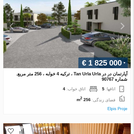
€ 1 825 000
آپارتمان در در Tan Urla Urla ، ترکیه 4 خوابه ، 256 متر مربع.
شماره 90767
اتاقها:
5
اتاق خواب:
4
2
فضای زندگی:
256 m
Elpis Proje