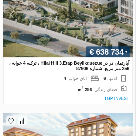
€ 638 734
آپارتمان در در Hilal Hill 3.Etap Beylikduezue ، ترکیه 4 خوابه ،
256 متر مربع. شماره 87906
اتاقها:
6
اتاق خواب:
4
2
فضای زندگی:
256 m
TGP INVEST