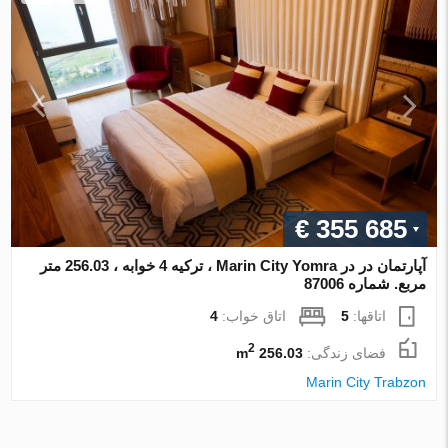
€ 355 685
آپارتمان در در Marin City Yomra ، ترکیه 4 خوابه ، 256.03 متر
مربع. شماره 87006
اتاقها:
5
اتاق خواب:
4
2
فضای زندگی:
256.03 m
Marin City Trabzon