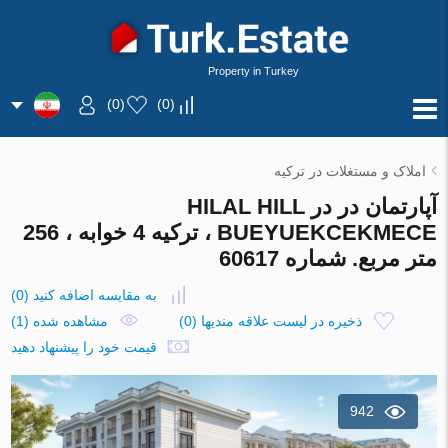
Property in Turkey
)
0
(
)
0
(
املاک و مستغلات در ترکیه
آپارتمان در در HILAL HILL
BUEYUEKCEKMECE ، ترکیه 4 خوابه ، 256
متر مربع. شماره 60617
به مقایسه اضافه کنید
(
0
)
ذخیره در لیست علاقه مندیها
(
0
)
مشاهده شده (1)
قیمت خود را پیشنهاد دهید
942