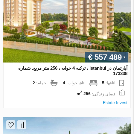
€ 557 489
آپارتمان در Istanbul ، ترکیه 4 خوابه ، 256 متر مربع. شماره
173338
اتاقها:
5
اتاق خواب:
4
حمام:
2
2
فضای زندگی:
256 m
Estate Invest