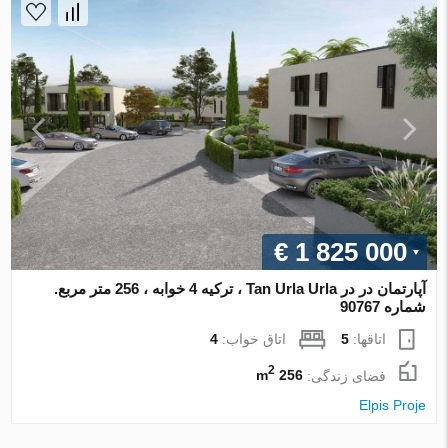
€ 1 825 000
آپارتمان در در Tan Urla Urla ، ترکیه 4 خوابه ، 256 متر مربع.
شماره 90767
اتاقها:
5
اتاق خواب:
4
2
فضای زندگی:
256 m
Elpis Proje