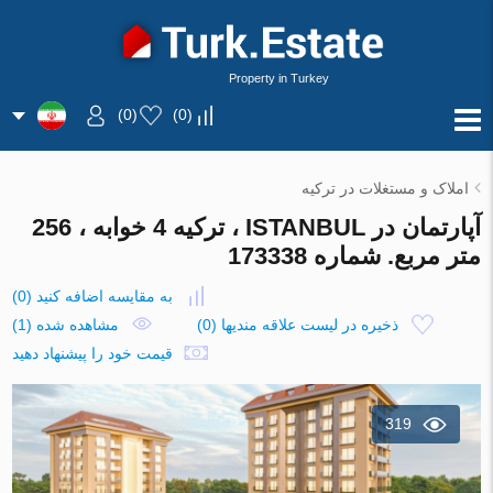
Property in Turkey
)
0
(
)
0
(
املاک و مستغلات در ترکیه
آپارتمان در ISTANBUL ، ترکیه 4 خوابه ، 256
متر مربع. شماره 173338
به مقایسه اضافه کنید
(
0
)
ذخیره در لیست علاقه مندیها
(
0
)
مشاهده شده (1)
قیمت خود را پیشنهاد دهید
319