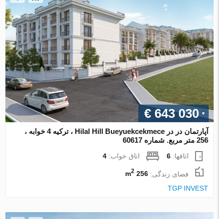
€ 643 030
آپارتمان در در Hilal Hill Bueyuekcekmece ، ترکیه 4 خوابه ،
256 متر مربع. شماره 60617
اتاقها:
6
اتاق خواب:
4
2
فضای زندگی:
256 m
TGP INVEST