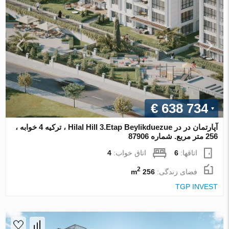
€ 638 734
آپارتمان در در Hilal Hill 3.Etap Beylikduezue ، ترکیه 4 خوابه ،
256 متر مربع. شماره 87906
اتاقها:
6
اتاق خواب:
4
2
فضای زندگی:
256 m
TGP INVEST