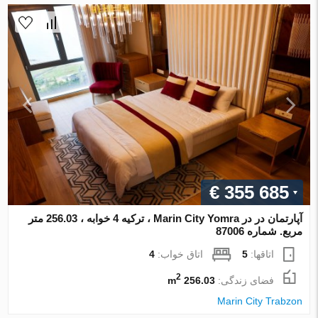
€ 355 685
آپارتمان در در Marin City Yomra ، ترکیه 4 خوابه ، 256.03 متر
مربع. شماره 87006
اتاقها:
5
اتاق خواب:
4
2
فضای زندگی:
256.03 m
Marin City Trabzon