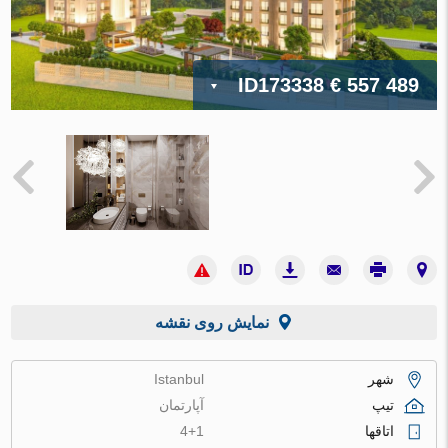
ID173338
€ 557 489
نمایش روی نقشه
شهر
Istanbul
تیپ
آپارتمان
اتاقها
4+1