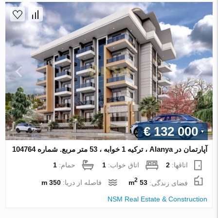
€ 132 000
آپارتمان در Alanya ، ترکیه 1 خوابه ، 53 متر مربع. شماره 104764
اتاقها:
2
اتاق خواب:
1
حمام:
1
2
فضای زندگی:
53 m
فاصله از دریا:
350 m
NSM Real Estate & Construction