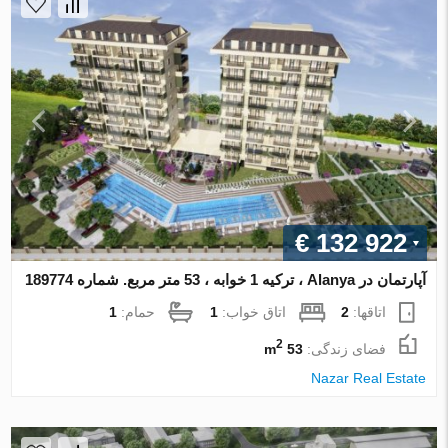
€ 132 922
آپارتمان در Alanya ، ترکیه 1 خوابه ، 53 متر مربع. شماره 189774
اتاقها:
2
اتاق خواب:
1
حمام:
1
2
فضای زندگی:
53 m
Nazar Real Estate