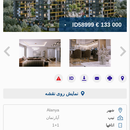
ID58999
€ 133 000
نمایش روی نقشه
شهر
Alanya
تیپ
آپارتمان
اتاقها
1+1