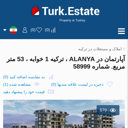
Property in Turkey
)
0
(
)
0
(
املاک و مستغلات در ترکیه
آپارتمان در ALANYA ، ترکیه 1 خوابه ، 53 متر
مربع. شماره 58999
به مقایسه اضافه کنید
(
0
)
ذخیره در لیست علاقه مندیها
(
0
)
مشاهده شده (1)
قیمت خود را پیشنهاد دهید
570