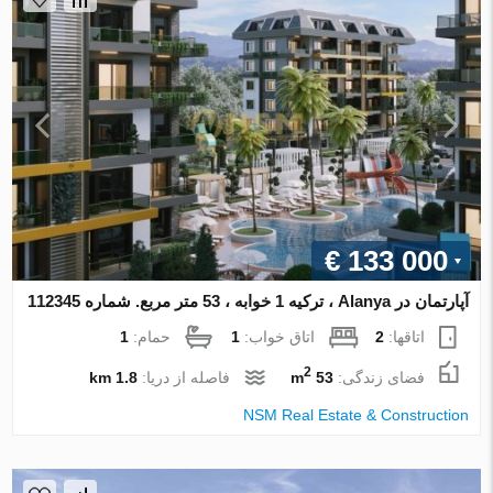
€ 133 000
آپارتمان در Alanya ، ترکیه 1 خوابه ، 53 متر مربع. شماره 112345
اتاقها:
2
اتاق خواب:
1
حمام:
1
2
فضای زندگی:
53 m
فاصله از دریا:
1.8 km
NSM Real Estate & Construction