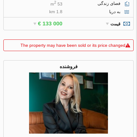
2
فضای زندگی
53 m
به دریا
1.8 km
€ 133 000
قیمت
The property may have been sold or its price changed
فروشنده