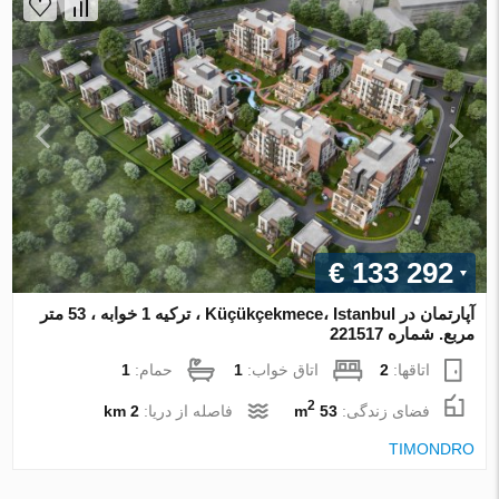
€ 133 292
آپارتمان در Küçükçekmece، Istanbul ، ترکیه 1 خوابه ، 53 متر
مربع. شماره 221517
اتاقها:
2
اتاق خواب:
1
حمام:
1
2
فضای زندگی:
53 m
فاصله از دریا:
2 km
TIMONDRO