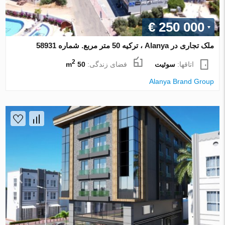
€ 250 000
ملک تجاری در Alanya ، ترکیه 50 متر مربع. شماره 58931
2
اتاقها:
سوئیت
فضای زندگی:
50 m
Alanya Brand Group