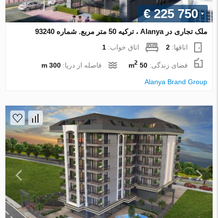
€ 225 750
ملک تجاری در Alanya ، ترکیه 50 متر مربع. شماره 93240
اتاقها:
2
اتاق خواب:
1
2
فضای زندگی:
50 m
فاصله از دریا:
300 m
Alanya Brand Group