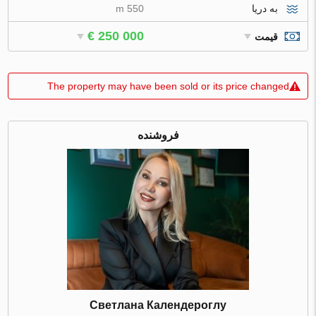
به دریا
550 m
€ 250 000
قیمت
The property may have been sold or its price changed
فروشنده
Светлана Календероглу