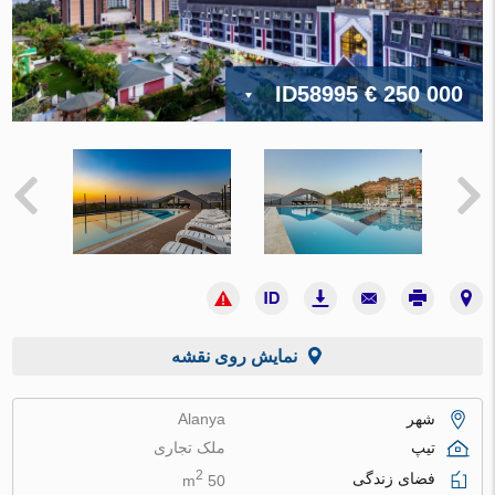
ID58995
€ 250 000
نمایش روی نقشه
شهر
Alanya
تیپ
ملک تجاری
2
فضای زندگی
50 m