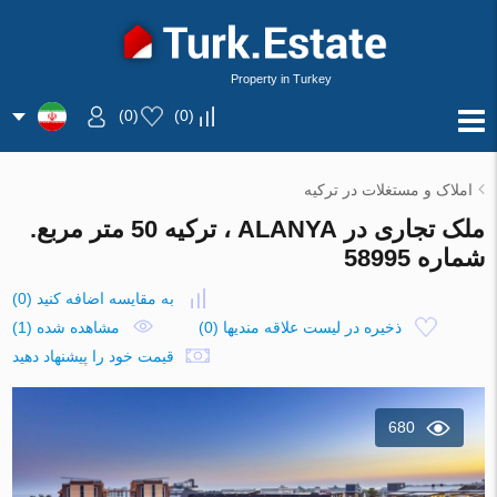
Property in Turkey
)
0
(
)
0
(
املاک و مستغلات در ترکیه
ملک تجاری در ALANYA ، ترکیه 50 متر مربع.
شماره 58995
به مقایسه اضافه کنید
(
0
)
ذخیره در لیست علاقه مندیها
(
0
)
مشاهده شده (1)
قیمت خود را پیشنهاد دهید
680