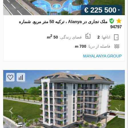
€ 225 500
ملک تجاری در Alanya ، ترکیه 50 متر مربع. شماره
94797
2
اتاقها:
2
فضای زندگی:
50 m
فاصله از دریا:
700 m
MAYALANYA GROUP