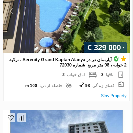
€ 329 000
آپارتمان در در Serenity Grand Kaptan Alanya ، ترکیه
2 خوابه ، 98 متر مربع. شماره 72030
اتاقها:
3
اتاق خواب:
2
2
فضای زندگی:
98 m
فاصله از دریا:
100 m
Stay Property