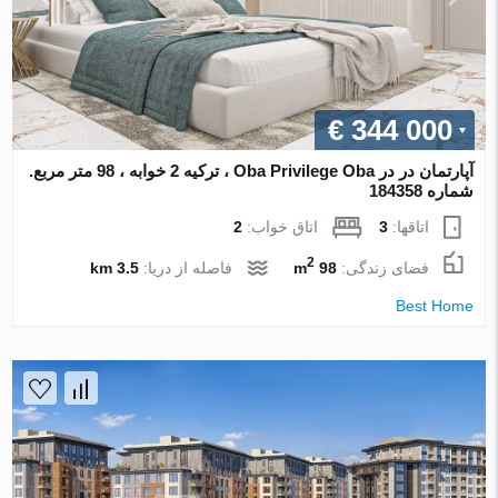
€ 344 000
آپارتمان در در Oba Privilege Oba ، ترکیه 2 خوابه ، 98 متر مربع.
شماره 184358
اتاقها:
3
اتاق خواب:
2
2
فضای زندگی:
98 m
فاصله از دریا:
3.5 km
Best Home