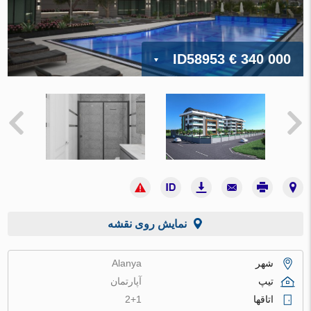
ID58953
€ 340 000
نمایش روی نقشه
شهر
Alanya
تیپ
آپارتمان
اتاقها
2+1