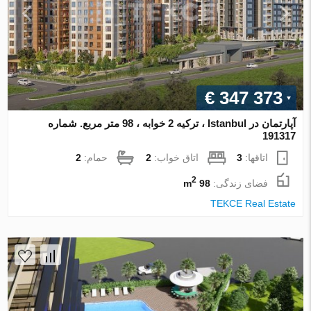
€ 347 373
آپارتمان در Istanbul ، ترکیه 2 خوابه ، 98 متر مربع. شماره
191317
اتاقها:
3
اتاق خواب:
2
حمام:
2
2
فضای زندگی:
98 m
TEKCE Real Estate