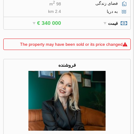
2
فضای زندگی
98 m
به دریا
2.4 km
€ 340 000
قیمت
The property may have been sold or its price changed
فروشنده