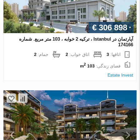
€ 306 898
آپارتمان در Istanbul ، ترکیه 2 خوابه ، 103 متر مربع. شماره
174166
اتاقها:
3
اتاق خواب:
2
حمام:
2
2
فضای زندگی:
103 m
Estate Invest