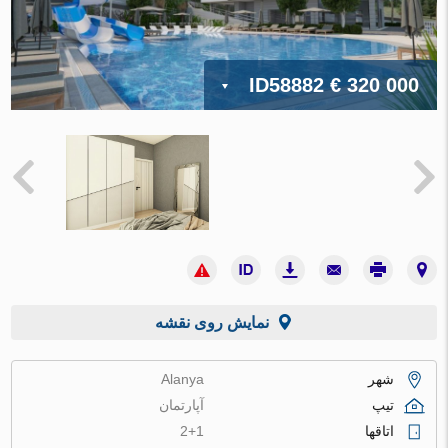
ID58882
€ 320 000
نمایش روی نقشه
شهر
Alanya
تیپ
آپارتمان
اتاقها
2+1