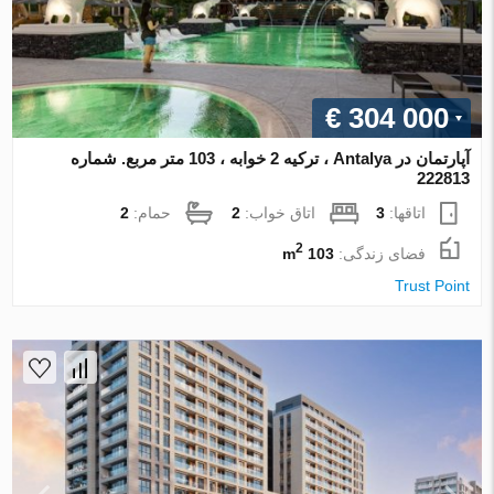
€ 304 000
آپارتمان در Antalya ، ترکیه 2 خوابه ، 103 متر مربع. شماره
222813
اتاقها:
3
اتاق خواب:
2
حمام:
2
2
فضای زندگی:
103 m
Trust Point