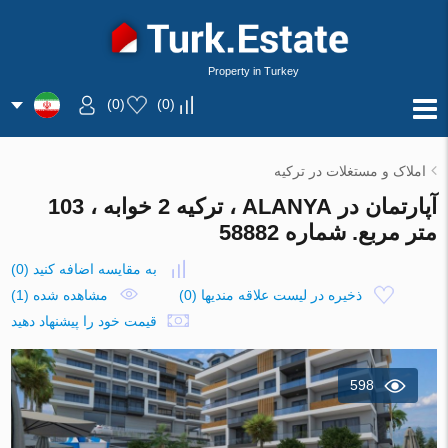
Property in Turkey
)
0
(
)
0
(
املاک و مستغلات در ترکیه
آپارتمان در ALANYA ، ترکیه 2 خوابه ، 103
متر مربع. شماره 58882
به مقایسه اضافه کنید
(
0
)
ذخیره در لیست علاقه مندیها
(
0
)
مشاهده شده (1)
قیمت خود را پیشنهاد دهید
598