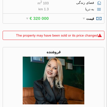
2
فضای زندگی
103 m
به دریا
1.3 km
€ 320 000
قیمت
The property may have been sold or its price changed
فروشنده