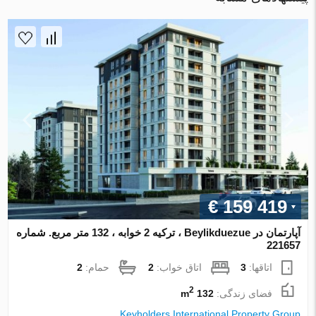
€ 159 419
آپارتمان در Beylikduezue ، ترکیه 2 خوابه ، 132 متر مربع. شماره
221657
اتاقها:
3
اتاق خواب:
2
حمام:
2
2
فضای زندگی:
132 m
Keyholders International Property Group