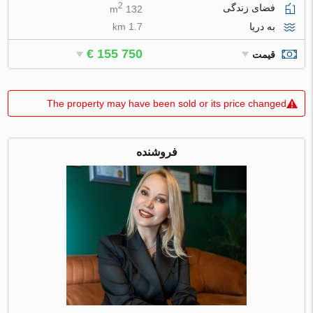
2
فضای زندگی
132 m
به دریا
1.7 km
€ 155 750
قیمت
The property may have been sold or its price changed
فروشنده