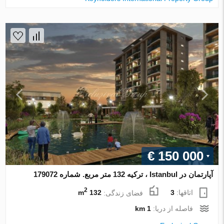
€ 150 000
آپارتمان در Istanbul ، ترکیه 132 متر مربع. شماره 179072
2
اتاقها:
3
فضای زندگی:
132 m
فاصله از دریا:
1 km