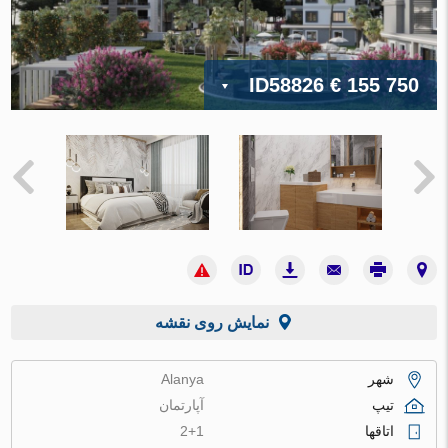
ID58826
€ 155 750
نمایش روی نقشه
شهر
Alanya
تیپ
آپارتمان
اتاقها
2+1