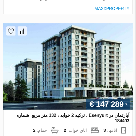
MAXXPROPERTY
€ 147 289
آپارتمان در Esenyurt ، ترکیه 2 خوابه ، 132 متر مربع. شماره
184403
اتاقها:
3
اتاق خواب:
2
حمام:
2