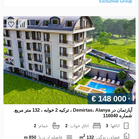
Excluzival Group
€ 148 000
آپارتمان در Demirtas، Alanya ، ترکیه 2 خوابه ، 132 متر مربع.
شماره 116040
اتاقها:
3
اتاق خواب:
2
حمام:
2
2
فضای زندگی:
132 m
فاصله از دریا:
850 m