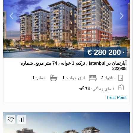
€ 280 200
آپارتمان در Istanbul ، ترکیه 1 خوابه ، 74 متر مربع. شماره
222908
اتاقها:
2
اتاق خواب:
1
حمام:
1
2
فضای زندگی:
74 m
Trust Point