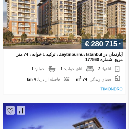
€ 280 715
آپارتمان در Zeytinburnu، Istanbul ، ترکیه 1 خوابه ، 74 متر
مربع. شماره 177860
اتاقها:
2
اتاق خواب:
1
حمام:
1
2
فضای زندگی:
74 m
فاصله از دریا:
4 km
TIMONDRO