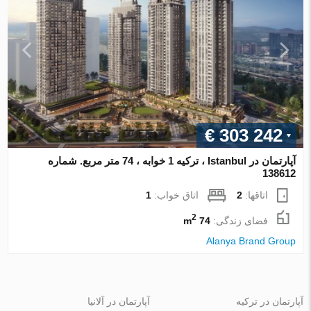
€ 303 242
آپارتمان در Istanbul ، ترکیه 1 خوابه ، 74 متر مربع. شماره
138612
اتاقها:
2
اتاق خواب:
1
2
فضای زندگی:
74 m
Alanya Brand Group
آپارتمان در ترکیه
آپارتمان در آلانیا