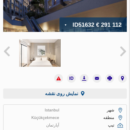
ID51632
€ 291 112
نمایش روی نقشه
شهر
Istanbul
منطقه
Küçükçekmece
تیپ
آپارتمان