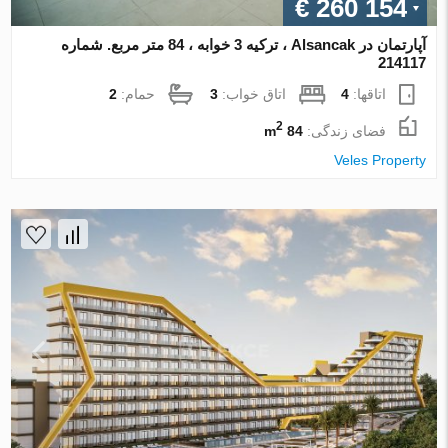
€ 260 154
آپارتمان در Alsancak ، ترکیه 3 خوابه ، 84 متر مربع. شماره
214117
اتاقها:
4
اتاق خواب:
3
حمام:
2
2
فضای زندگی:
84 m
Veles Property