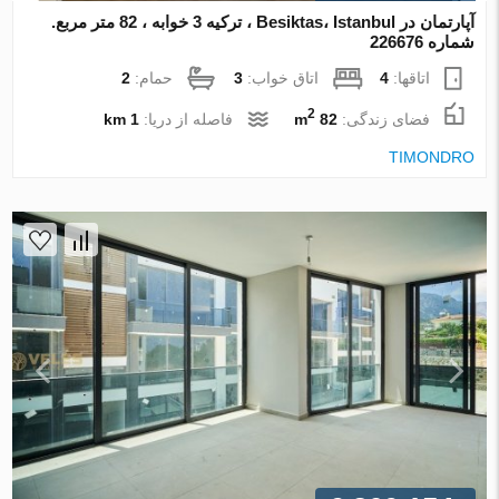
آپارتمان در Besiktas، Istanbul ، ترکیه 3 خوابه ، 82 متر مربع.
شماره 226676
اتاقها:
4
اتاق خواب:
3
حمام:
2
2
فضای زندگی:
82 m
فاصله از دریا:
1 km
TIMONDRO