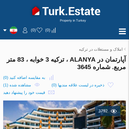
Property in Turkey
)
0
(
)
0
(
املاک و مستغلات در ترکیه
آپارتمان در ALANYA ، ترکیه 3 خوابه ، 83 متر
مربع. شماره 3645
به مقایسه اضافه کنید
(
0
)
ذخیره در لیست علاقه مندیها
(
0
)
مشاهده شده (1)
قیمت خود را پیشنهاد دهید
3792