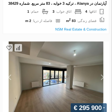
آپارتمان در Alanya ، ترکیه 3 خوابه ، 83 متر مربع. شماره 38429
اتاقها:
4
اتاق خواب:
3
حمام:
1
2
فضای زندگی:
83 m
فاصله از دریا:
2 m
NSM Real Estate & Construction
€ 295 900