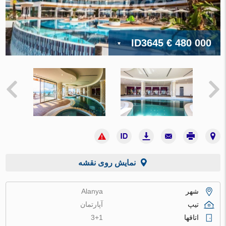
ID3645
€ 480 000
نمایش روی نقشه
شهر
Alanya
تیپ
آپارتمان
اتاقها
3+1