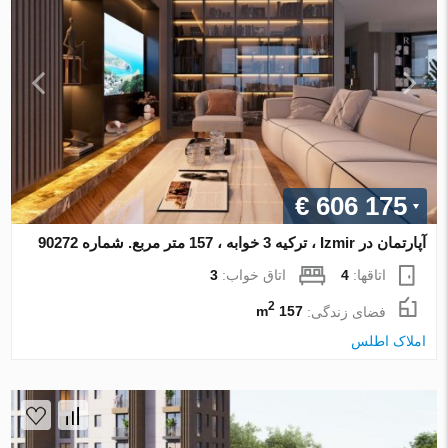
€ 606 175
آپارتمان در Izmir ، ترکیه 3 خوابه ، 157 متر مربع. شماره 90272
اتاقها:
4
اتاق خواب:
3
2
فضای زندگی:
157 m
املاک اطلس