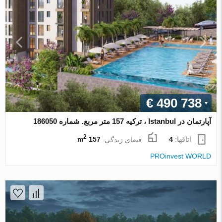
€ 490 738
آپارتمان در Istanbul ، ترکیه 157 متر مربع. شماره 186050
2
اتاقها:
4
فضای زندگی:
157 m
PROinvest WORLD