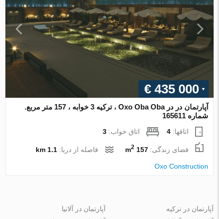
€ 435 000
آپارتمان در در Oxo Oba Oba ، ترکیه 3 خوابه ، 157 متر مربع.
شماره 165611
اتاقها:
4
اتاق خواب:
3
2
فضای زندگی:
157 m
فاصله از دریا:
1.1 km
Oxo Construction
آپارتمان در ترکیه
آپارتمان در آلانیا