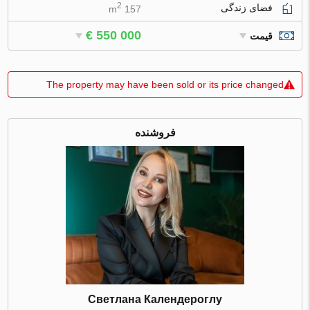
2
فضای زندگی
157 m
€ 550 000
قیمت
The property may have been sold or its price changed
فروشنده
Светлана Календероглу