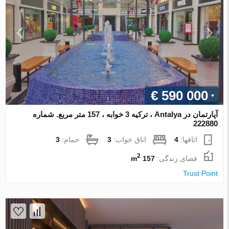
€ 590 000
آپارتمان در Antalya ، ترکیه 3 خوابه ، 157 متر مربع. شماره
222880
اتاقها:
4
اتاق خواب:
3
حمام:
3
2
فضای زندگی:
157 m
Trust Point