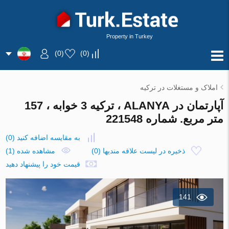
Property in Turkey
)
0
(
)
0
(
املاک و مستغلات در ترکیه
آپارتمان در ALANYA ، ترکیه 3 خوابه ، 157
متر مربع. شماره 221548
به مقایسه اضافه کنید
(
0
)
ذخیره در لیست علاقه مندیها
(
0
)
مشاهده شده (1)
قیمت خود را پیشنهاد دهید
141