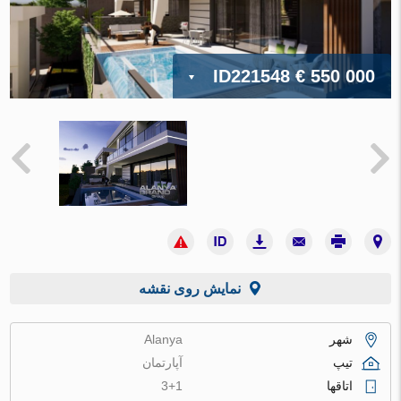
ID221548
€ 550 000
نمایش روی نقشه
شهر
Alanya
تیپ
آپارتمان
اتاقها
3+1